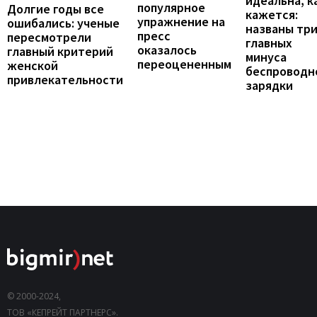
идеальна, к
популярное
Долгие годы все
кажется:
упражнение на
ошибались: ученые
названы тр
пресс
пересмотрели
главных
оказалось
главный критерий
минуса
переоцененным
женской
беспроводн
привлекательности
зарядки
© 2000-2024,
ТОВ «КЕПРЕЙТ ПАРТНЕРС».