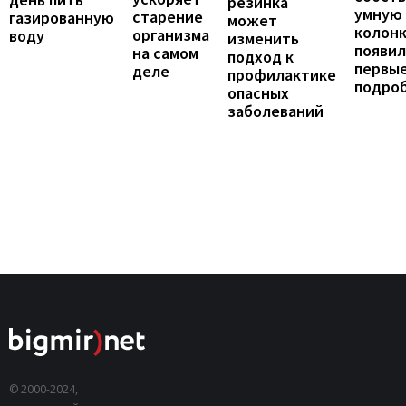
резинка
умную
старение
газированную
может
колонк
организма
воду
изменить
появил
на самом
подход к
первы
деле
профилактике
подро
опасных
заболеваний
© 2000-2024,