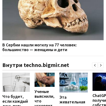
В Сербии нашли могилу на 77 человек:
большинство — женщины и дети
Внутри techno.bigmir.net
Ученые
ChatG
выяснили,
Что будет,
Эта
получ
что
если каждый
жевательная
собст
ускоряет
день пить