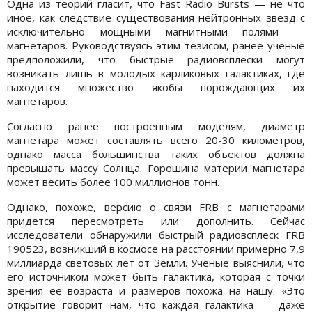
Одна из теорий гласит, что Fast Radio Bursts — не что
иное, как следствие существования нейтронных звезд с
исключительно мощными магнитными полями —
магнетаров. Руководствуясь этим тезисом, ранее ученые
предположили, что быстрые радиовсплески могут
возникать лишь в молодых карликовых галактиках, где
находится множество якобы порождающих их
магнетаров.
Согласно ранее построенным моделям, диаметр
магнетара может составлять всего 20-30 километров,
однако масса большинства таких объектов должна
превышать массу Солнца. Горошина материи магнетара
может весить более 100 миллионов тонн.
Однако, похоже, версию о связи FRB с магнетарами
придется пересмотреть или дополнить. Сейчас
исследователи обнаружили быстрый радиовсплеск FRB
190523, возникший в космосе на расстоянии примерно 7,9
миллиарда световых лет от Земли. Ученые выяснили, что
его источником может быть галактика, которая с точки
зрения ее возраста и размеров похожа на нашу. «Это
открытие говорит нам, что каждая галактика — даже