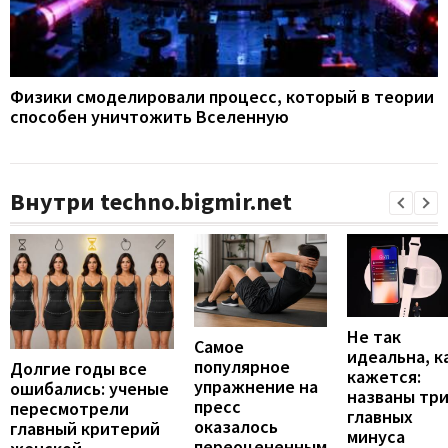
Физики смоделировали процесс, который в теории
способен уничтожить Вселенную
Внутри techno.bigmir.net
Не так
Самое
идеальна, к
популярное
Долгие годы все
кажется:
упражнение на
ошибались: ученые
названы тр
пресс
пересмотрели
главных
оказалось
главный критерий
минуса
переоцененным