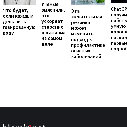
Ученые
ChatG
выяснили,
Что будет,
Эта
получ
что
если каждый
жевательная
собст
ускоряет
день пить
резинка
умную
старение
газированную
может
колонк
организма
воду
изменить
появил
на самом
подход к
первы
деле
профилактике
подро
опасных
заболеваний