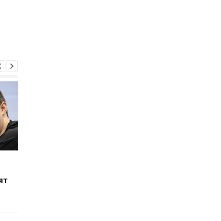
В "Дії" два новых
Люди используют
документа: как их
дипфейки при
ят
протестировать
собеседовании на
работу – ФБР