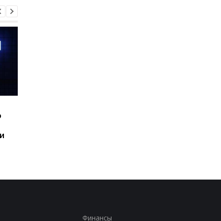
Шесть смартфонов за
Назван самый люби
ю
год: Nothing готовит
iPhone пользователе
самый масштабный
и это не новый флаг
и
запуск в своей истории
Финансы