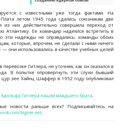
ируется с известными уже тогда фактами. На
-Плата летом 1945 года сдались союзникам две
ая из них действительно совершила переход от
ю Атлантику. Ее командир надеялся встретить в
но эти надежды не оправдались: команды обоих
ам, которые, впрочем, не сделали с ними ничего
 — они использовались в качестве учебных целей
перевозке Гитлера, не уточняя, как он оказался в
ода. В попытке опровергнуть эти слухи бывший
 цур зее Хайнц Шаффер в 1952 году опубликовал
 Адольфа Гитлера нашли младшего брата
.
ные новости раньше всех? Подписывайтесь на
book.com/bigmir.net
.