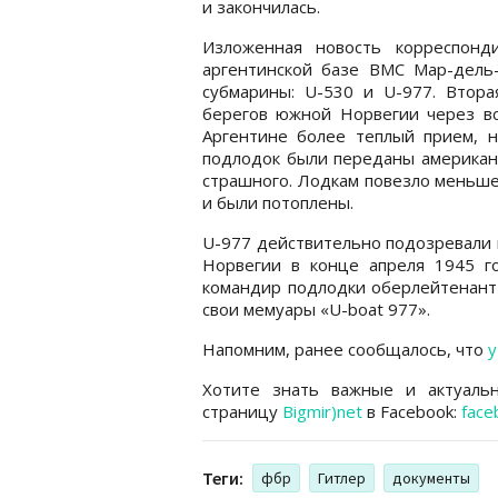
и закончилась.
Изложенная новость корреспонд
аргентинской базе ВМС Мар-дель
субмарины: U-530 и U-977. Втор
берегов южной Норвегии через вс
Аргентине более теплый прием, 
подлодок были переданы американц
страшного. Лодкам повезло меньше
и были потоплены.
U-977 действительно подозревали в 
Норвегии в конце апреля 1945 г
командир подлодки оберлейтенант
свои мемуары «U-boat 977».
Напомним, ранее сообщалось, что
у
Хотите знать важные и актуаль
страницу
Bigmir)net
в Facebook:
face
Теги:
фбр
Гитлер
документы