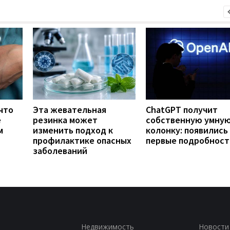
что
Эта жевательная
ChatGPT получит
е
резинка может
собственную умну
м
изменить подход к
колонку: появились
профилактике опасных
первые подробност
заболеваний
Недвижимость
Новости