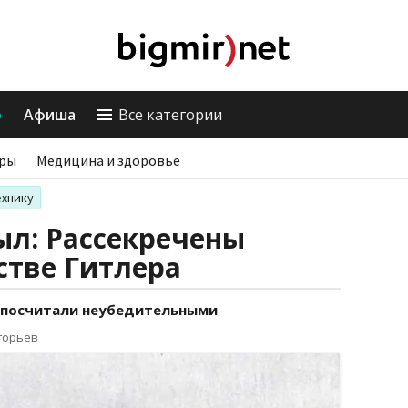
о
Афиша
Все категории
ры
Медицина и здоровье
ехнику
ыл: Рассекречены
стве Гитлера
а посчитали неубедительными
горьев