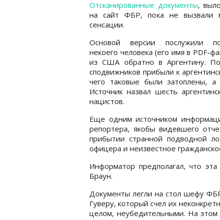
Отсканированные документы
, выл
на сайт ФБР, пока не вызвали 
сенсации.
Основой версии послужили по
некоего человека (его имя в PDF-ф
из США обратно в Аргентину. По
сподвижников прибыли к аргентинс
чего таковые были затоплены, 
Источник назвал шесть аргентинс
нацистов.
Еще одним источником информаци
репортера, якобы видевшего отче
прибытии странной подводной ло
офицера и неизвестное гражданско
Информатор предполагал, что эта
Браун.
Документы легли на стол шефу ФБ
Гуверу, который счел их неконкретн
целом, неубедительными. На этом