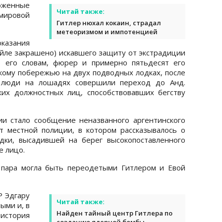
оженные
Читай также:
мировой
Гитлер нюхал кокаин, страдал
метеоризмом и импотенцией
казания
айле закрашено) искавшего защиту от экстрадиции
 его словам, фюрер и примерно пятьдесят его
кому побережью на двух подводных лодках, после
а люди на лошадях совершили переход до Анд.
ких должностных лиц, способствовавших бегству
и стало сообщение неназванного аргентинского
т местной полиции, в котором рассказывалось о
дки, высадившей на берег высокопоставленного
е лицо.
 пара могла быть переодетыми Гитлером и Евой
Р Эдгару
Читай также:
ыми и, в
Найден тайный центр Гитлера по
 история
созданию ядерной бомбы