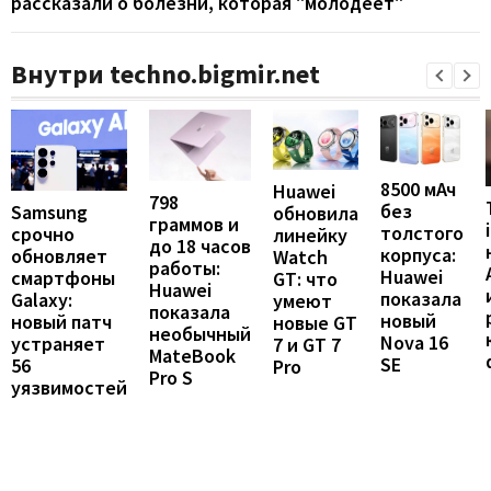
рассказали о болезни, которая "молодеет"
Внутри techno.bigmir.net
8500 мАч
Huawei
798
без
Samsung
обновила
граммов и
толстого
срочно
линейку
до 18 часов
корпуса:
обновляет
Watch
работы:
Huawei
смартфоны
GT: что
Huawei
показала
Galaxy:
умеют
показала
новый
новый патч
новые GT
необычный
Nova 16
устраняет
7 и GT 7
MateBook
SE
56
Pro
Pro S
уязвимостей