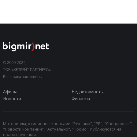
© 2000-2024,
ТОВ «КЕПРЕЙТ ПАРТНЕРС».
Все права защищены.
Афиша
Недвижимость
Новости
Финансы
Материалы, отмеченные знаками "Реклама", "PR", "Спецпроект",
"Новости компаний", "Актуально", "Промо", публикуются на
правах рекламы.