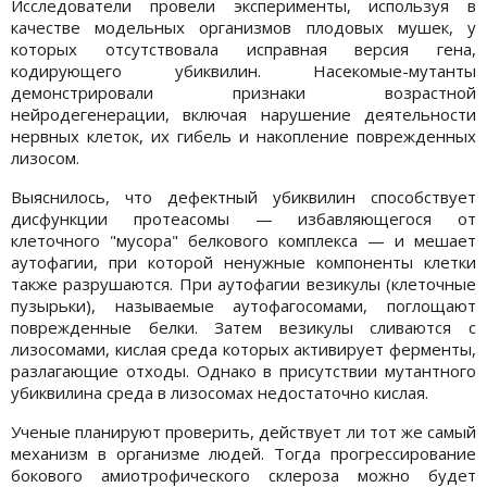
Исследователи провели эксперименты, используя в
качестве модельных организмов плодовых мушек, у
которых отсутствовала исправная версия гена,
кодирующего убиквилин. Насекомые-мутанты
демонстрировали признаки возрастной
нейродегенерации, включая нарушение деятельности
нервных клеток, их гибель и накопление поврежденных
лизосом.
Выяснилось, что дефектный убиквилин способствует
дисфункции протеасомы — избавляющегося от
клеточного "мусора" белкового комплекса — и мешает
аутофагии, при которой ненужные компоненты клетки
также разрушаются. При аутофагии везикулы (клеточные
пузырьки), называемые аутофагосомами, поглощают
поврежденные белки. Затем везикулы сливаются с
лизосомами, кислая среда которых активирует ферменты,
разлагающие отходы. Однако в присутствии мутантного
убиквилина среда в лизосомах недостаточно кислая.
Ученые планируют проверить, действует ли тот же самый
механизм в организме людей. Тогда прогрессирование
бокового амиотрофического склероза можно будет