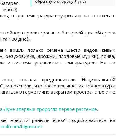
обратную сторону Луны
 батарея
 массе).
очь, когда температура внутри литрового отсека с
онтейнер спроектирован с батареей для обогрева
нта 100 дней.
плект вошли только семена шести видов живых
ль, резуховидка, дрожжи, плодовые мушки), почва,
ры и система управления температурой. Но не
 часа, сказали представители Национальной
 Они пояснили, что после повышения температуры
лагаться в герметично закрытом пространстве и не
а Луне впервые проросло первое растение
.
ные новости раньше всех? Подписывайтесь на
book.com/bigmir.net
.