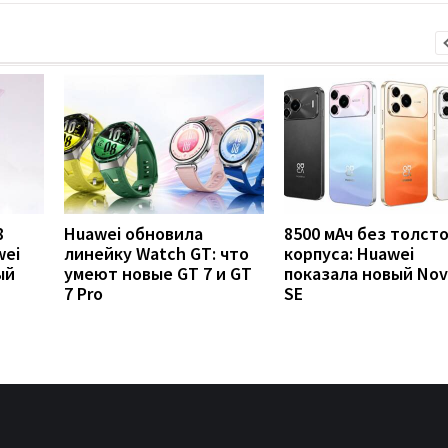
8
Huawei обновила
8500 мАч без толст
wei
линейку Watch GT: что
корпуса: Huawei
ый
умеют новые GT 7 и GT
показала новый Nov
7 Pro
SE