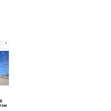
От разведки до удара:
Новая попытка полет
Китай показал
Луне: NASA объявил
д
многофункциональных
дату запуска Artemis 
том
робо-волков