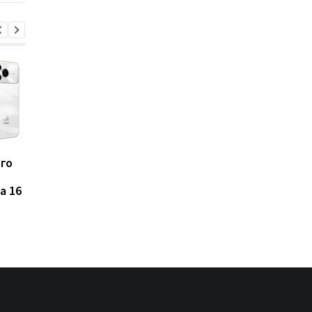
ого
Такого iPhone еще не
Названы 7 продуктов
было: Apple испытывает
которые ученые
a 16
рекордно крупный
связывают с
флагман
повышенным риском
развития рака