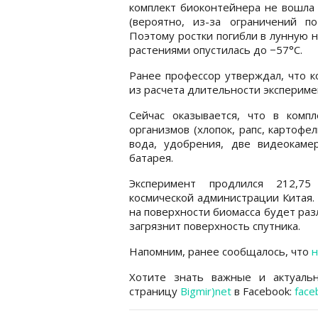
комплект биоконтейнера не вошла
(вероятно, из-за ограничений по
Поэтому ростки погибли в лунную н
растениями опустилась до −57°С.
Ранее профессор утверждал, что к
из расчета длительности экспериме
Сейчас оказывается, что в ком
организмов (хлопок, рапс, картофе
вода, удобрения, две видеокаме
батарея.
Эксперимент продлился 212,75
космической администрации Китая.
на поверхности биомасса будет раз
загрязнит поверхность спутника.
Напомним, ранее сообщалось, что
н
Хотите знать важные и актуаль
страницу
Bigmir)net
в Facebook:
face