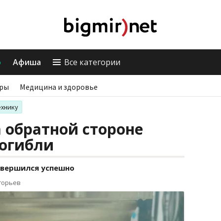
о
Афиша
Все категории
ры
Медицина и здоровье
ехнику
 обратной стороне
погибли
завершился успешно
горьев