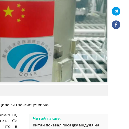
щили китайские ученые.
имента,
Читай также:
тета Се
Китай показал посадку модуля на
, что в