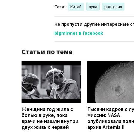
Теги:
Китай
луна
растения
Не пропусти другие интересные с
bigmir)net в facebook
Статьи по теме
Женщина год жила с
Тысячи кадров с л
болью в руке, пока
миссии: NASA
врачи не нашли внутри
опубликовала пол
двух живых червей
архив Artemis II