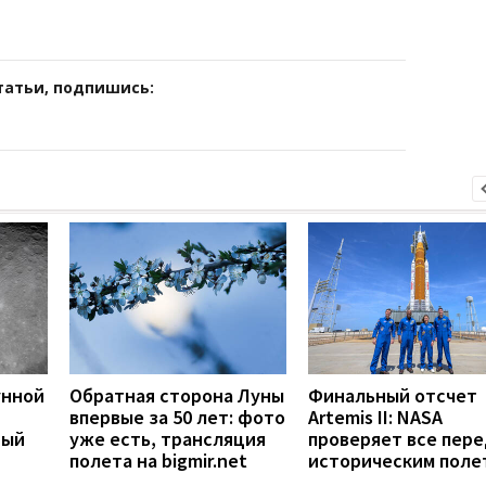
татьи, подпишись:
унной
Обратная сторона Луны
Финальный отсчет
впервые за 50 лет: фото
Artemis II: NASA
ный
уже есть, трансляция
проверяет все пере
полета на bigmir.net
историческим поле