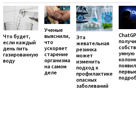
Ученые
ChatG
выяснили,
Что будет,
Эта
получ
что
если каждый
жевательная
собст
ускоряет
день пить
резинка
умную
старение
газированную
может
колонк
организма
воду
изменить
появил
на самом
подход к
первы
деле
профилактике
подро
опасных
заболеваний