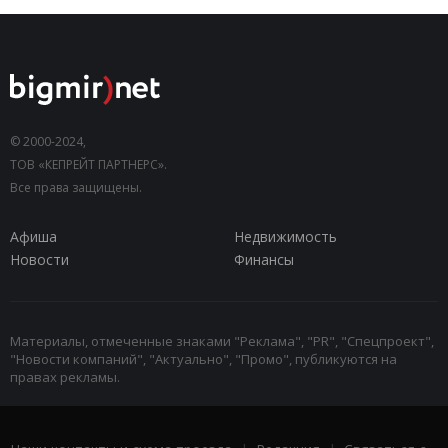
© 2000-2024,
ТОВ «КЕПРЕЙТ ПАРТНЕРС».
Все права защищены.
Афиша
Недвижимость
Новости
Финансы
Материалы, отмеченные знаками "Реклама", "PR", "Спецпроект",
"Новости компаний", "Актуально", "Промо", публикуются на
правах рекламы.