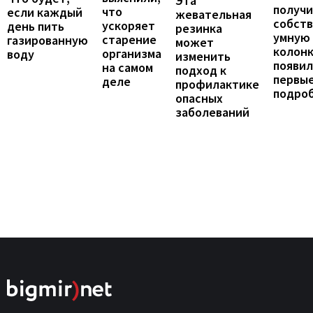
Эта
получ
что
если каждый
жевательная
собст
ускоряет
день пить
резинка
умную
старение
газированную
может
колонк
организма
воду
изменить
появил
на самом
подход к
первы
деле
профилактике
подро
опасных
заболеваний