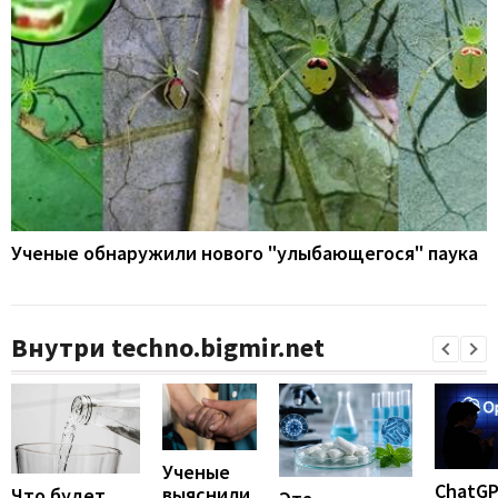
Ученые обнаружили нового "улыбающегося" паука
Внутри techno.bigmir.net
Ученые
ChatG
выяснили,
Что будет,