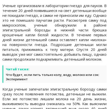
Ученые организовали в лаборатории гнездо для пауков. В
течение 20 дней появившиеся на свет детеныши вообще
не покидали гнездо, а самки не приносили им еду. Однако
это не помешало паучатам расти. Рассмотрев самку под
микроскопом, ученые обнаружили в районе
эпигастральной борозды в нижней части брюшка
крошечные капли белой жидкости. В течение первых
дней жизни детенышей самка оставляет капли «молока»
на поверхности гнезда. Подросшие детеныши могли
питаться, прижимаясь к телу матери. Спустя 20 дней
выводок уже мог самостоятельно добывать пищу, однако
самки продолжали подкармливать детенышей молоком.
Читай также:
Что будет, если пить только колу, воду, молоко или сок:
Эксперимент
Когда ученые запечатали эпигастральную борозду самки
сразу после появления потомства, детеныши не выжили.
Если же потомство лишали молока на 20 день жизни,
выживаемость выводка снижалась на 50%. Как выяснили
ученые, пауки кормят детенышей еще около 40 дней