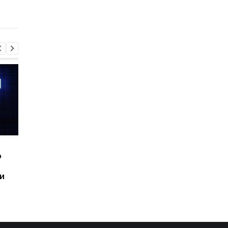
на орбите
катастрофической
мощью
Шесть смартфонов за
Назван самый люби
ю
год: Nothing готовит
iPhone пользователе
самый масштабный
и это не новый флаг
и
запуск в своей истории