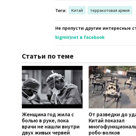
Теги:
Китай
терракотовая армия
Не пропусти другие интересные с
bigmir)net в facebook
Статьи по теме
Женщина год жила с
От разведки до уд
болью в руке, пока
Китай показал
врачи не нашли внутри
многофункционал
двух живых червей
робо-волков