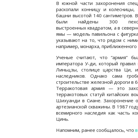
В южной части захоронения спец
раскопали конницу и колесницы, 
башни высотой 140 сантиметров. 
были найдены 300 пехот
выстроенных квадратом, а в северн
ямы — модель павильона с фигурка
указывают на то, что рядом с ним
например, монарха, приближенного 
Ученые считают, что “армия“ бы
императора У-ди, который правил 
Линьцзы, столице царства Ци, 
наследников. Однако сама гр
строительстве железной дороги в 60
Терракотовая армия — это захо
терракотовых статуй китайских в
Шихуанди в Сиане. Захоронение о
артезианской скважины. В 1987 го
всемирного наследия как часть к
Цинь.
Напомним, ранее сообщалось, что
в