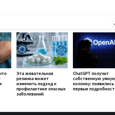
что
Эта жевательная
ChatGPT получит
е
резинка может
собственную умну
м
изменить подход к
колонку: появились
профилактике опасных
первые подробност
заболеваний