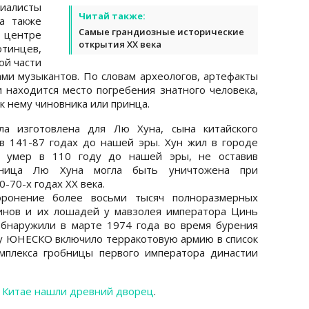
иалисты
Читай также:
а также
Самые грандиозные исторические
В центре
открытия XX века
инцев,
ой части
ми музыкантов. По словам археологов, артефакты
и находится место погребения знатного человека,
к нему чиновника или принца.
ла изготовлена для Лю Хуна, сына китайского
в 141-87 годах до нашей эры. Хун жил в городе
и умер в 110 году до нашей эры, не оставив
обница Лю Хуна могла быть уничтожена при
-70-х годах XX века.
ронение более восьми тысяч полноразмерных
оинов и их лошадей у мавзолея императора Цинь
бнаружили в марте 1974 года во время бурения
ду ЮНЕСКО включило терракотовую армию в список
омплекса гробницы первого императора династии
 Китае нашли древний дворец
.