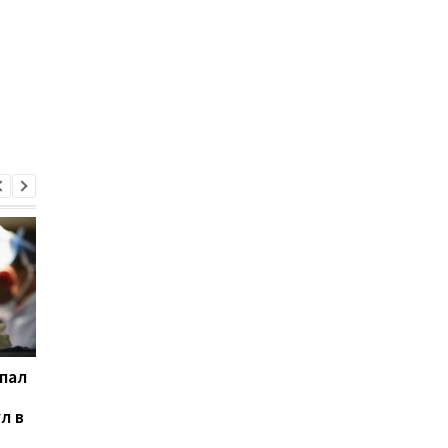
пал
Аромат барбекю в
Огромный китайски
невесомости: экипаж
кратер оказался
л в
"Тяньгун" впервые
следом удара
приготовил мясо прямо
астероида с