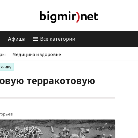
о
Афиша
Все категории
ры
Медицина и здоровье
ехнику
новую терракотовую
горьев