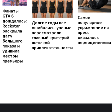
Фанаты
GTA 6
Самое
дождались:
популярное
Долгие годы все
Rockstar
упражнение на
ошибались: ученые
раскрыла
пресс
пересмотрели
дату
оказалось
главный критерий
большого
переоцененным
женской
показа и
привлекательности
удивила
местом
премьеры