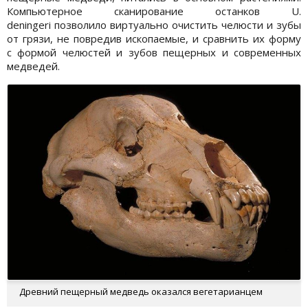
Компьютерное сканирование останков U.
deningeri позволило виртуально очистить челюсти и зубы
от грязи, не повредив ископаемые, и сравнить их форму
с формой челюстей и зубов пещерных и современных
медведей.
Древний пещерный медведь оказался вегетарианцем