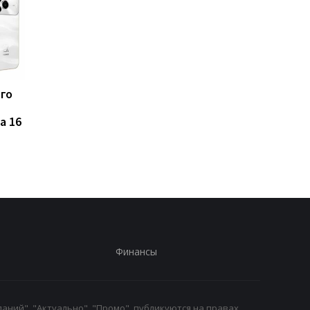
ого
Такого iPhone еще не
Названы 7 продуктов
было: Apple испытывает
которые ученые
a 16
рекордно крупный
связывают с
флагман
повышенным риском
развития рака
Финансы
аний", "Актуально", "Промо", публикуются на правах