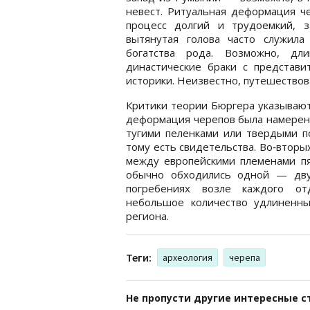
невест. Ритуальная деформация ч
процесс долгий и трудоемкий, з
вытянутая голова часто служила
богатства рода. Возможно, дл
династические браки с представи
историки. Неизвестно, путешествов
Критики теории Бюргера указывают,
деформация черепов была намеренн
тугими пеленками или твердыми по
тому есть свидетельства. Во‑вторы
между европейскими племенами пя
обычно обходились одной — дву
погребениях возле каждого от
небольшое количество удлиненны
региона.
Теги:
археология
черепа
Не пропусти другие интересные с