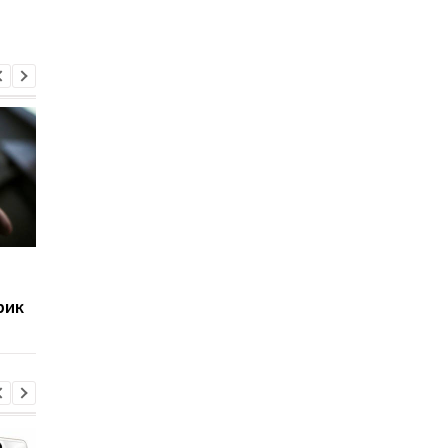
Археологи нашли
Археологи в Израил
свисток стража
раскрыли находку,
рик
фараонов: каким был
связавшую библейс
этот предмет
тексты с реальност