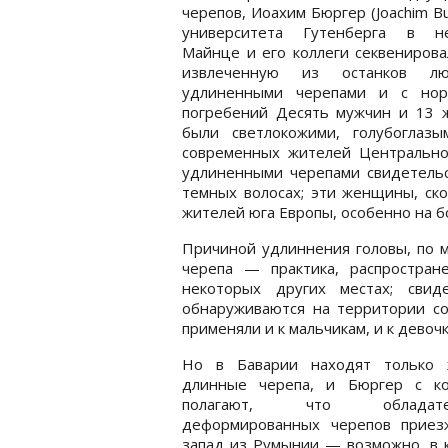
черепов, Иоахим Бюргер (Joachim Bu
университета Гутенберга в н
Майнце и его коллеги секвениров
извлеченную из останков л
удлиненными черепами и с нор
погребений Десять мужчин и 13 ж
были светлокожими, голубоглаз
современных жителей Центральн
удлиненными черепами свидетельст
темных волосах; эти женщины, ск
жителей юга Европы, особенно на б
Причиной удлиннения головы, по 
черепа — практика, распростра
некоторых других местах; свид
обнаруживаются на территории со
применяли и к мальчикам, и к девочк
Но в Баварии находят только 
длинные черепа, и Бюргер с ко
полагают, что обладате
деформированных черепов приез
запад из Румынии — возможно, в 