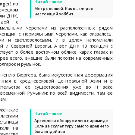
Читай также:
rger) из
Метр с кепкой. Как выглядел
емецком
настоящий хоббит
али ДНК,
юдей с
мальными черепами из расположенных рядом
енщин с нормальными черепами, как оказалось,
ыми и светловолосыми, и в целом напоминали
ой и Северной Европы. А вот ДНК 13 женщин с
вует о более восточном облике: карих глазах и
орее всего, внешне были похожи на современных
олгарок и румынок.
мнению Бюргера, была искусственная деформация
ненная в средневековой Центральной Азии и в
етельства ее существования уже во II веке
временной Румынии; по всей видимости, там ее
ам.
женские
Читай также:
ллегами
Археологи обнаружили в пирамиде
льницы
Солнца скульптуру самого древнего
жали на
бога индейцев
качестве