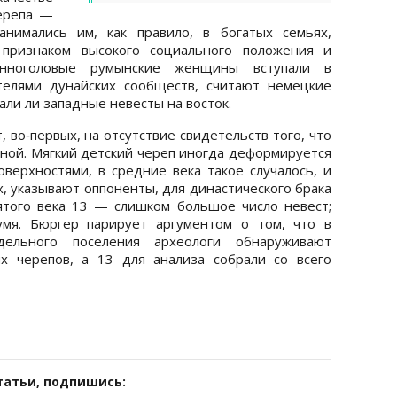
ерепа —
анимались им, как правило, в богатых семьях,
 признаком высокого социального положения и
инноголовые румынские женщины вступали в
телями дунайских сообществ, считают немецкие
али ли западные невесты на восток.
 во‑первых, на отсутствие свидетельств того, что
ой. Мягкий детский череп иногда деформируется
верхностями, в средние века такое случалось, и
х, указывают оппоненты, для династического брака
того века 13 — слишком большое число невест;
мя. Бюргер парирует аргументом о том, что в
дельного поселения археологи обнаруживают
х черепов, а 13 для анализа собрали со всего
татьи, подпишись: