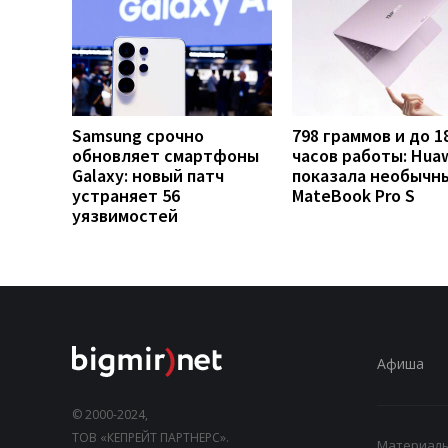
Samsung срочно
798 граммов и до 1
обновляет смартфоны
часов работы: Hua
Galaxy: новый патч
показала необычн
устраняет 56
MateBook Pro S
уязвимостей
Афиша
© 2000-2024,
ТОВ «КЕПРЕЙТ ПАРТНЕРС».
Материалы,