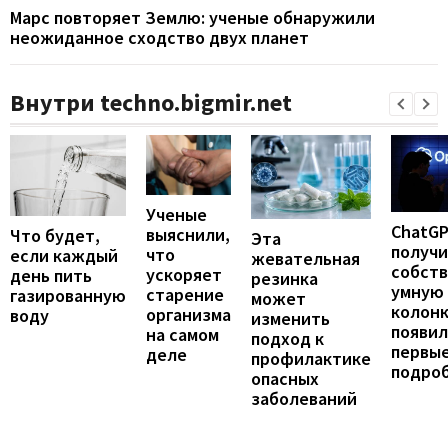
Марс повторяет Землю: ученые обнаружили
неожиданное сходство двух планет
Внутри techno.bigmir.net
Ученые
ChatG
выяснили,
Что будет,
Эта
получ
что
если каждый
жевательная
собст
ускоряет
день пить
резинка
умную
старение
газированную
может
колонк
организма
воду
изменить
появил
на самом
подход к
первы
деле
профилактике
подро
опасных
заболеваний