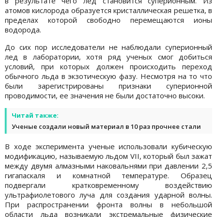
в результате чего лед становится суперионным. Из
атомов кислорода образуется кристаллическая решетка, в
пределах которой свободно перемещаются ионы
водорода.
До сих пор исследователи не наблюдали суперионный
лед в лаборатории, хотя ряд ученых смог добиться
условий, при которых должен происходить переход
обычного льда в экзотическую фазу. Несмотря на то что
были зарегистрированы признаки суперионной
проводимости, ее значения не были достаточно высоки.
Читай также:
Ученые создали новый материал в 10 раз прочнее стали
В ходе эксперимента ученые использовали кубическую
модификацию, называемую льдом VII, который был зажат
между двумя алмазными наковальнями при давлении 2,5
гигапаскаля и комнатной температуре. Образец
подвергали кратковременному воздействию
ультрафиолетового луча для создания ударной волны.
При распространении фронта волны в небольшой
области льда возникали экстремальные физические