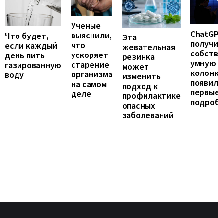
Ученые
ChatG
выяснили,
Что будет,
Эта
получ
что
если каждый
жевательная
собст
ускоряет
день пить
резинка
умную
старение
газированную
может
колонк
организма
воду
изменить
появил
на самом
подход к
первы
деле
профилактике
подро
опасных
заболеваний