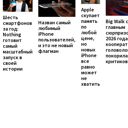
Apple
скупает
Шесть
память
Big Walk 
Назван самый
смартфонов
по
главным
любимый
за год:
любой
сюрприз
iPhone
Nothing
цене,
2026 года
пользователей,
готовит
но
кооперат
и это не новый
самый
новых
головоло
флагман
масштабный
iPhone
покорила
запуск в
все
критиков
своей
равно
истории
может
не
хватить