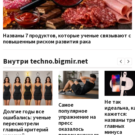
Названы 7 продуктов, которые ученые связывают с
повышенным риском развития рака
Внутри techno.bigmir.net
Не так
Самое
идеальна, к
популярное
Долгие годы все
кажется:
упражнение на
ошибались: ученые
названы тр
пресс
пересмотрели
главных
оказалось
главный критерий
минуса
переоцененным