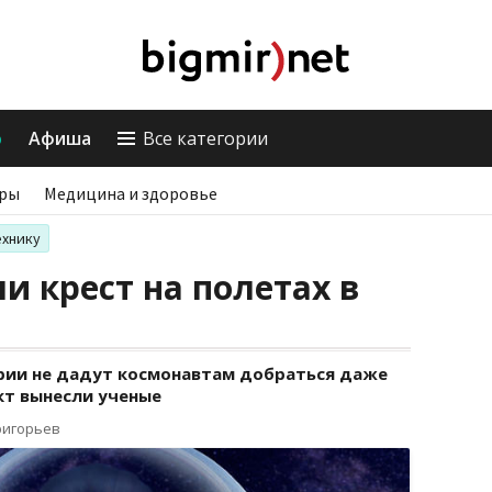
о
Афиша
Все категории
ры
Медицина и здоровье
ехнику
и крест на полетах в
рии не дадут космонавтам добраться даже
кт вынесли ученые
ригорьев