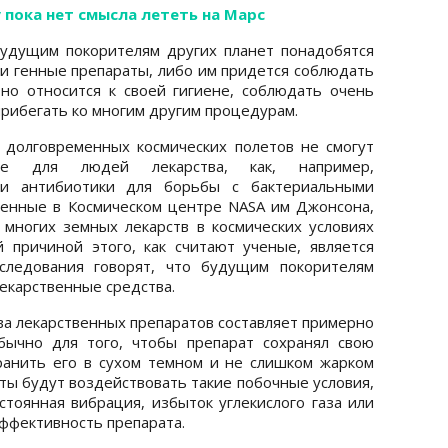
 пока нет смысла лететь на Марс
будущим покорителям других планет понадобятся
 генные препараты, либо им придется соблюдать
но относится к своей гигиене, соблюдать очень
 прибегать ко многим другим процедурам.
 долговременных космических полетов не смогут
ые для людей лекарства, как, например,
и антибиотики для борьбы с бактериальными
денные в Космическом центре NASA им Джонсона,
 многих земных лекарств в космических условиях
 причиной этого, как считают ученые, является
сследования говорят, что будущим покорителям
екарственные средства.
ва лекарственных препаратов составляет примерно
бычно для того, чтобы препарат сохранял свою
ранить его в сухом темном и не слишком жарком
аты будут воздействовать такие побочные условия,
стоянная вибрация, избыток углекислого газа или
эффективность препарата.