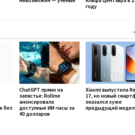
невозможен — ученые
Альфа Центавра в 2
году
ChatGPT прямо на
Xiaomi выпустила R
запястье: Rollme
17, но новый смарт
анонсировала
оказался хуже
к без
доступные ИИ-часы за
предыдущей модел
40 долларов