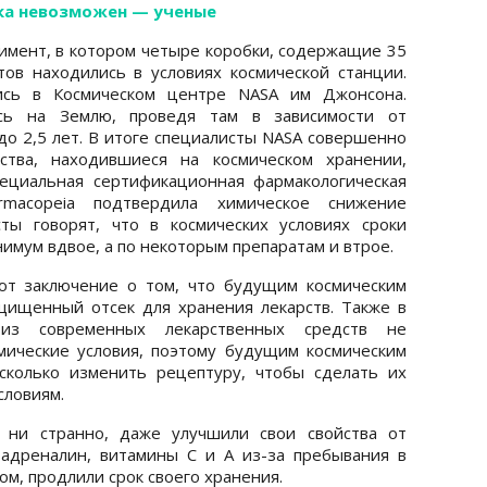
ока невозможен — ученые
имент, в котором четыре коробки, содержащие 35
ов находились в условиях космической станции.
ись в Космическом центре NASA им Джонсона.
лись на Землю, проведя там в зависимости от
до 2,5 лет. В итоге специалисты NASA совершенно
рства, находившиеся на космическом хранении,
ециальная сертификационная фармакологическая
rmacopeia подтвердила химическое снижение
сты говорят, что в космических условиях сроки
имум вдвое, а по некоторым препаратам и втрое.
ют заключение о том, что будущим космическим
щищенный отсек для хранения лекарств. Также в
з современных лекарственных средств не
мические условия, поэтому будущим космическим
есколько изменить рецептуру, чтобы сделать их
словиям.
к ни странно, даже улучшили свои свойства от
 адреналин, витамины С и А из-за пребывания в
ом, продлили срок своего хранения.