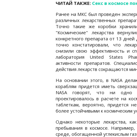
ЧИТАЙ ТАКЖЕ:
Секс в космосе п
Ранее на МКС был проведен экспер
различных лекарственных препарат
Точно такие же коробки хранил
"Космические" лекарства верну
конкретного препарата от 13 дней 
точно констатировали, что лека
снизили свою эффективность и сп
лаборатория United States Pha
активности препаратов. Специали
действия лекарств сокращаются мин
На основании этого, в NASA дела
кораблям придется иметь сверхза
NASA говорят, что ни одно и
проектировалось в расчете на кос
таблеткам, вероятно, придется н
более устойчивыми к космическим у
Однако некоторые лекарства, ка
пребывания в космосе. Например,
среде, обогащенной углекислым газ