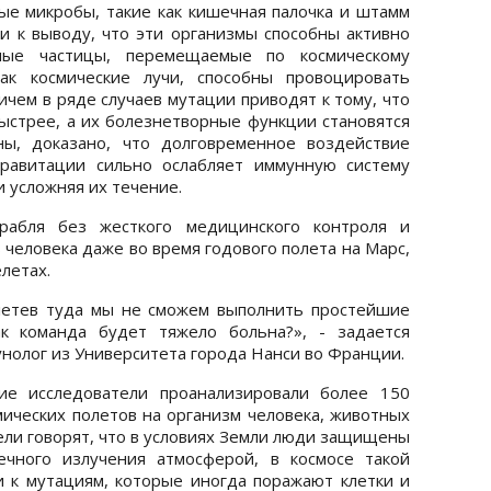
е микробы, такие как кишечная палочка и штамм
и к выводу, что эти организмы способны активно
ные частицы, перемещаемые по космическому
как космические лучи, способны провоцировать
ичем в ряде случаев мутации приводят к тому, что
стрее, а их болезнетворные функции становятся
ны, доказано, что долговременное воздействие
гравитации сильно ослабляет иммунную систему
и усложняя их течение.
рабля без жесткого медицинского контроля и
человека даже во время годового полета на Марс,
летах.
летев туда мы не сможем выполнить простейшие
ак команда будет тяжело больна?», - задается
нолог из Университета города Нанси во Франции.
ие исследователи проанализировали более 150
ических полетов на организм человека, животных
ели говорят, что в условиях Земли люди защищены
ечного излучения атмосферой, в космосе такой
 к мутациям, которые иногда поражают клетки и