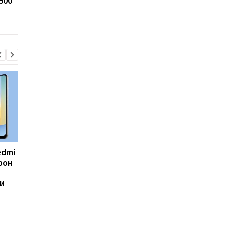
500
"огненную радугу"
ученые обнаружили
неожиданное сходс
двух планет
edmi
Фанаты GTA 6
Долгие годы все
фон
дождались: Rockstar
ошибались: ученые
раскрыла дату
пересмотрели главн
и
большого показа и
критерий женской
удивила местом
привлекательности
премьеры