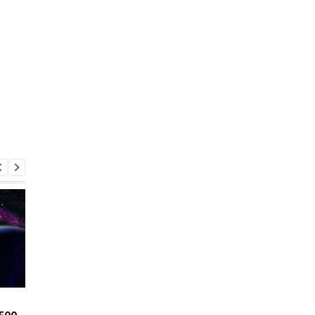
NASA показало редкую
Марс повторяет Зем