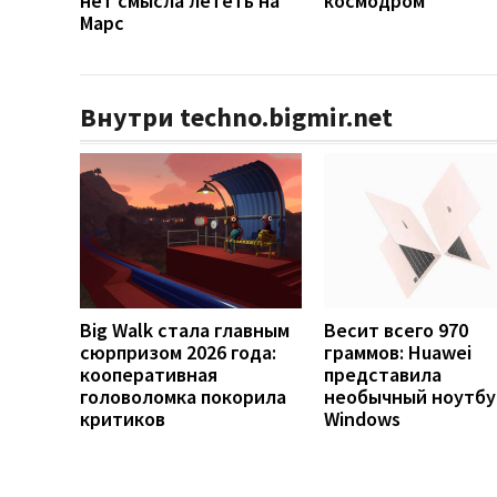
нет смысла лететь на
космодром
Марс
Внутри techno.bigmir.net
Big Walk стала главным
Весит всего 970
сюрпризом 2026 года:
граммов: Huawei
кооперативная
представила
головоломка покорила
необычный ноутбу
критиков
Windows