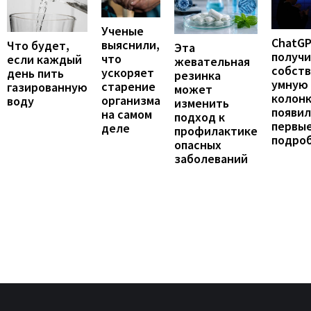
Ученые
ChatG
выяснили,
Что будет,
Эта
получ
что
если каждый
жевательная
собст
ускоряет
день пить
резинка
умную
старение
газированную
может
колонк
организма
воду
изменить
появил
на самом
подход к
первы
деле
профилактике
подро
опасных
заболеваний