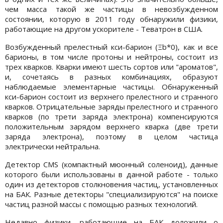
чем масса такой же частицы в невозбужденном
состоянии, которую в 2011 году обнаружили физики,
работающие на другом ускорителе - Теватрон в США.
Возбужденный прелестный кси-барион (Ξb*0), как и все
барионы, в том числе протоны и нейтроны, состоит из
трех кварков. Кварки имеют шесть сортов или "ароматов",
и, сочетаясь в разных комбинациях, образуют
наблюдаемые элементарные частицы. Обнаруженный
кси-барион состоит из верхнего прелестного и странного
кварков. Отрицательные заряды прелестного и странного
кварков (по трети заряда электрона) компенсируются
положительным зарядом верхнего кварка (две трети
заряда электрона), поэтому в целом частица
электрически нейтральна.
Детектор CMS (компактный мюонный соленоид), данные
которого были использованы в данной работе - только
один из детекторов столкновения частиц, установленных
на БАК. Разные детекторы "специализируются" на поиске
частиц разной массы с помощью разных технологий.
Недавно физики, работающие на БАК доложили о