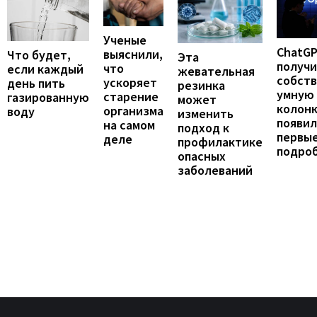
Ученые
ChatG
выяснили,
Что будет,
Эта
получ
что
если каждый
жевательная
собст
ускоряет
день пить
резинка
умную
старение
газированную
может
колонк
организма
воду
изменить
появил
на самом
подход к
первы
деле
профилактике
подро
опасных
заболеваний