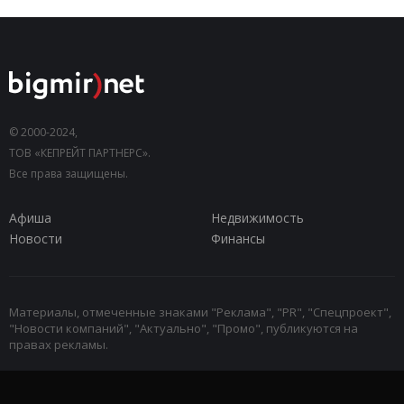
© 2000-2024,
ТОВ «КЕПРЕЙТ ПАРТНЕРС».
Все права защищены.
Афиша
Недвижимость
Новости
Финансы
Материалы, отмеченные знаками "Реклама", "PR", "Спецпроект",
"Новости компаний", "Актуально", "Промо", публикуются на
правах рекламы.