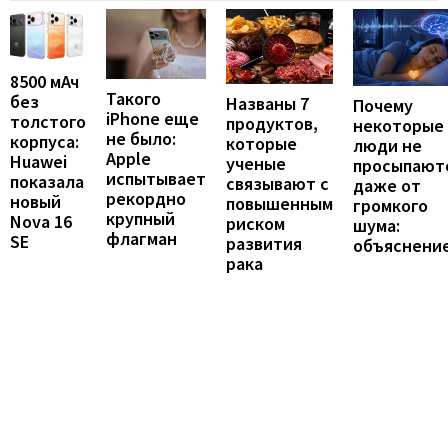
8500 мАч
Такого
без
Названы 7
Почему
iPhone еще
толстого
продуктов,
некоторые
не было:
корпуса:
которые
люди не
Apple
Huawei
ученые
просыпают
испытывает
показала
связывают с
даже от
рекордно
новый
повышенным
громкого
крупный
Nova 16
риском
шума:
флагман
SE
развития
объяснени
рака