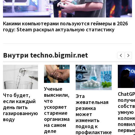
Какими компьютерами пользуются геймеры в 2026
году: Steam раскрыл актуальную статистику
Внутри techno.bigmir.net
Ученые
ChatG
выяснили,
Что будет,
Эта
получ
что
если каждый
жевательная
собст
ускоряет
день пить
резинка
умную
старение
газированную
может
колонк
организма
воду
изменить
появил
на самом
подход к
первы
деле
профилактике