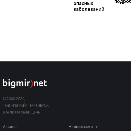
подро
опасных
заболеваний
© 2000-2024,
ТОВ «КЕПРЕЙТ ПАРТНЕРС».
Все права защищены.
Афиша
Недвижимость