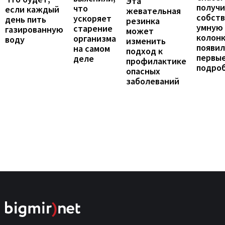
Эта
получ
что
если каждый
жевательная
собст
ускоряет
день пить
резинка
умную
старение
газированную
может
колонк
организма
воду
изменить
появил
на самом
подход к
первы
деле
профилактике
подро
опасных
заболеваний