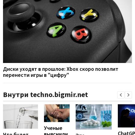
Диски уходят в прошлое: Xbox скоро позволит
перенести игры в "цифру"
Внутри techno.bigmir.net
Ученые
ChatG
выяснили,
Что будет,