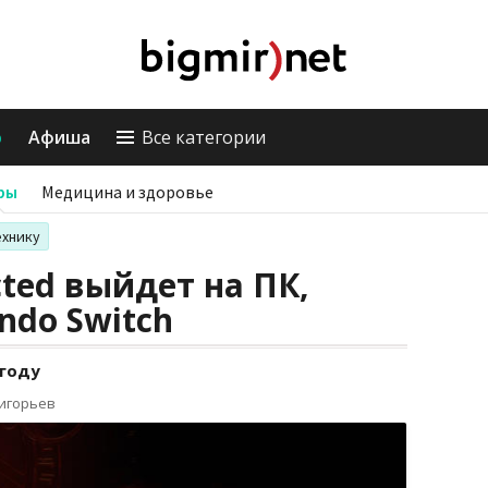
о
Афиша
Все категории
ры
Медицина и здоровье
ехнику
ected выйдет на ПК,
ndo Switch
 году
ригорьев