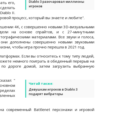
Diablo 3 разочаровал миллионы
ать его,
игроков
 сделать
iablo II.
игровой процесс, который вы знаете и любите".
зрешении 4K, с совершенно новыми 3D-визуальными
дели на основе спрайтов, и с 27-минутными
ографическими материалами. Все звуки и голоса,
, они дополнены совершенно новыми звуковыми
изни, чтобы игра прочно перешла в 2021 год.
латформах. Если вы относитесь к тому типу людей,
 можете немного поиграть в обеденный перерыв на
h по дороге домой, затем загрузить выбранную
казал: "
Читай также:
сновном
Девушкам игроков в Diablo 3
еделах
подарят вибраторы
овленных
на современный Battlenet персонажи и игровой