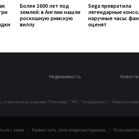
ак
Более 1600 лет под
Sega превратила
три
землей: в Англии нашли
легендарные консо
роскошную римскую
наручные часы: фа
ядки
виллу
оценят
Недвижимость
Новости
 отмеченные знаками "Реклама", "PR", "Спецпроект", "Новости комп
ться с нами
|
Разместить свои видеоматериалы
|
Пользовате