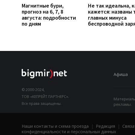
Магнитные бури,
Не так идеальна, к
прогноз на 6, 7, 8
кажется: названы 
августа: подробности
главных минуса
по дням
беспроводной зар
Афиша
© 2000-2024,
ТОВ «КЕПРЕЙТ ПАРТНЕРС».
Материалы,
Все права защищены.
рекламы.
Наши контакты и схема проезда
|
Редакция
|
Связа
конфиденциальности и персональных данных