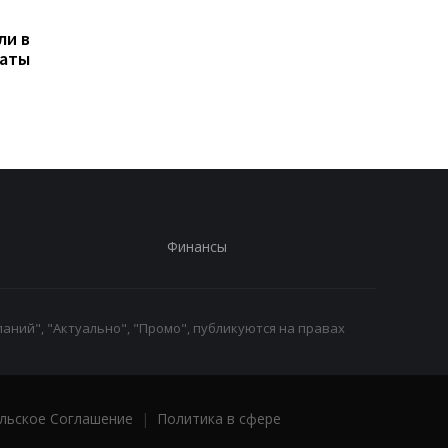
Samsung срочно
798 граммов и до 18
ли в
обновляет смартфоны
часов работы: Huawe
наты
Galaxy: новый патч
показала необычный
устраняет 56
MateBook Pro S
уязвимостей
Финансы
аний", "Актуально", "Промо", публикуются на правах
льское Соглашение
|
Политика в сфере