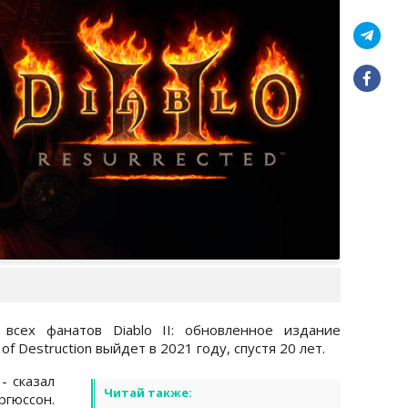
 всех фанатов Diablo II: обновленное издание
f Destruction выйдет в 2021 году, спустя 20 лет.
- сказал
Читай также:
гюссон.