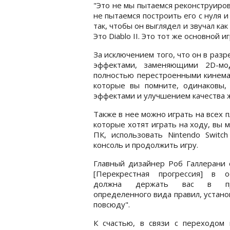
"Это не мы пытаемся реконструиров
не пытаемся построить его с нуля и
так, чтобы он выглядел и звучал как D
Это Diablo II. Это тот же основной 
За исключением того, что он в ра
эффектами, заменяющими 2D-мо
полностью перестроенными кинемат
которые вы помните, одинаковы
эффектами и улучшением качества ж
Также в нее можно играть на всех п
которые хотят играть на ходу, вы
ПК, использовать Nintendo Switc
консоль и продолжить игру.
Главный дизайнер Роб Галлерани с
[Перекрестная прогрессия] в о
должна держать вас в пр
определенного вида правил, устан
повсюду".
К счастью, в связи с переходом 