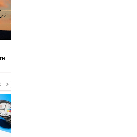
Не так идеальна, как
Более 1600 лет под
кажется: названы три
землей: в Англии на
ти
главных минуса
роскошную римскую
беспроводной зарядки
виллу