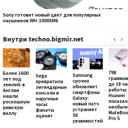
Sony готовит новый цвет для популярных
наушников WH-1000XM6
Внутри techno.bigmir.net
798
Более 1600
Samsung
Sega
граммов
лет под
срочно
превратила
до 18 ча
землей: в
обновляет
легендарные
работы:
Англии
смартфоны
консоли в
Huawei
нашли
Galaxy:
наручные
показал
роскошную
новый патч
часы:
необыч
римскую
устраняет
фанаты
MateBo
виллу
56
оценят
Pro S
уязвимостей