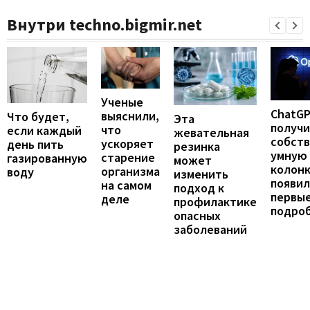
Внутри techno.bigmir.net
Ученые
ChatG
выяснили,
Что будет,
Эта
получ
что
если каждый
жевательная
собст
ускоряет
день пить
резинка
умную
старение
газированную
может
колонк
организма
воду
изменить
появил
на самом
подход к
первы
деле
профилактике
подро
опасных
заболеваний