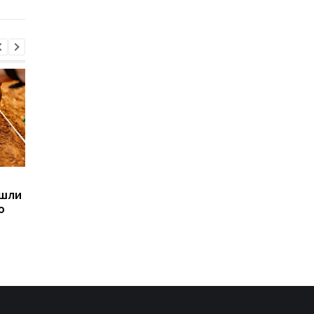
Sega превратила
Магнитные бури,
ашли
легендарные консоли в
прогноз на 6, 7, 8
ю
наручные часы: фанаты
августа: подробност
оценят
по дням