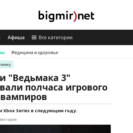
о
Афиша
Все категории
ры
Медицина и здоровье
ехнику
и "Ведьмака 3"
вали полчаса игрового
 вампиров
 и Xbox Series в следующем году.
Виктория