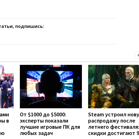
татьи, подпишись:
ами
От $1000 до $5000:
Steam устроил нов
ры в
эксперты показали
распродажу после
лучшие игровые ПК для
летнего фестиваля
ую
любых задач
скидки достигают 