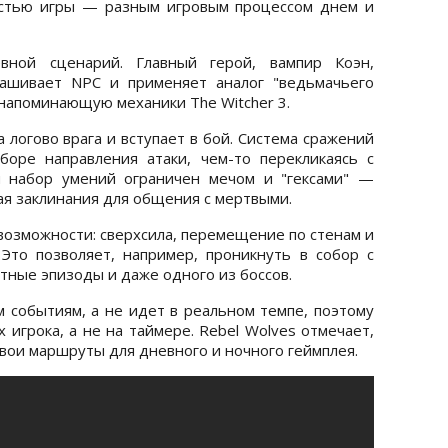
остью игры — разным игровым процессом днем и
вной сценарий. Главный герой, вампир Коэн,
рашивает NPC и применяет аналог "ведьмачьего
, напоминающую механики The Witcher 3.
 логово врага и вступает в бой. Система сражений
боре направления атаки, чем-то перекликаясь с
й набор умений ограничен мечом и "гексами" —
ая заклинания для общения с мертвыми.
возможности: сверхсила, перемещение по стенам и
 Это позволяет, например, проникнуть в собор с
тные эпизоды и даже одного из боссов.
м событиям, а не идет в реальном темпе, поэтому
игрока, а не на таймере. Rebel Wolves отмечает,
свои маршруты для дневного и ночного геймплея.