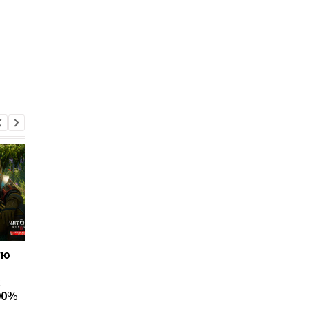
ую
"Цена надежды" для
Microsoft признала
S.T.A.L.K.E.R. 2: игроков
старое "железо"
:
снова отправят в самое
тормозом для Minecr
90%
сердце Зоны
и повысила требова