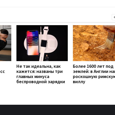
Не так идеальна, как
Более 1600 лет под
есс
кажется: названы три
землей: в Англии н
главных минуса
роскошную римску
беспроводной зарядки
виллу