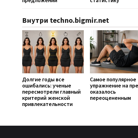
предложений
статистику
Внутри techno.bigmir.net
Долгие годы все
Самое популярное
ошибались: ученые
упражнение на пр
пересмотрели главный
оказалось
критерий женской
переоцененным
привлекательности