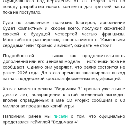
Официального подтверждения от CD Projekt RED по
поводу разработки нового контента для третьей части
пока не поступало.
Судя по заявлениям польских блогеров, дополнение
будет компактным и, скорее всего, послужит сюжетной
связкой с будущей четвертой частью франшизы.
Масштабного расширения, сопоставимого с "Каменными
сердцами" или "Кровью и вином", ожидать не стоит.
Подробностей — таких как продолжительность
дополнения или его ценовая модель — источники пока не
сообщают. Однако они уверяют, что релиз состоится не
ранее 2026 года. До этого времени запланирован выход
патча с поддержкой кроссплатформенных модификаций.
Хотя с момента релиза "Ведьмака 3" прошло уже свыше
десяти лет, возвращение к этой вселенной выглядит
вполне оправданным: в мае CD Projekt сообщила о 60
миллионах проданных копий игры.
Напомним, ранее мы
писали
о том, что официально
представлен геймплей "Ведьмака 4".