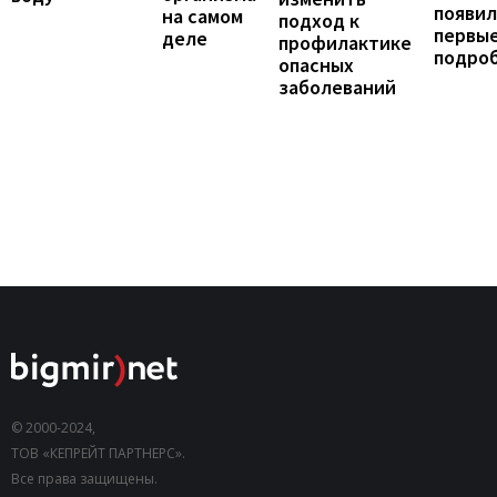
появил
на самом
подход к
первы
деле
профилактике
подро
опасных
заболеваний
© 2000-2024,
ТОВ «КЕПРЕЙТ ПАРТНЕРС».
Все права защищены.