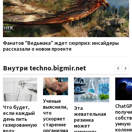
Фанатов "Ведьмака" ждет сюрприз: инсайдеры
рассказали о новом проекте
Внутри techno.bigmir.net
Ученые
ChatG
выяснили,
Что будет,
Эта
получ
что
если каждый
жевательная
собст
ускоряет
день пить
резинка
умную
старение
газированную
может
колонк
организма
воду
изменить