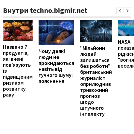
Внутри techno.bigmir.net
NASA
Названо 7
показ
"Мільйони
Чому деякі
продуктів,
рідкіс
людей
люди не
які вчені
"вогн
залишаться
прокидаються
пов’язують
весел
без роботи":
навіть від
із
британський
гучного шуму:
підвищеним
журналіст
пояснення
ризиком
оприлюднив
розвитку
тривожний
раку
прогноз
щодо
штучного
інтелекту