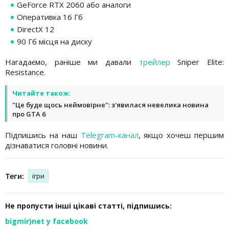
GeForce RTX 2060 або аналоги
Оперативка 16 Гб
DirectX 12
90 Гб місця на диску
Нагадаємо, раніше ми давали
трейлер
Sniper Elite:
Resistance.
Читайте також:
"Це буде щось неймовірне": з'явилася невелика новина
про GTA 6
Підпишись на наш
Telegram-канал
, якщо хочеш першим
дізнаватися головні новини.
Теги:
ігри
Не пропусти інші цікаві статті, підпишись:
bigmir)net у facebook