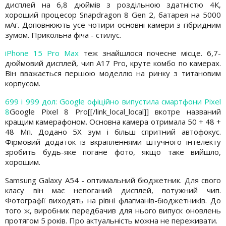
дисплей на 6,8 дюймів з роздільною здатністю 4К,
хороший процесор Snapdragon 8 Gen 2, батарея на 5000
мАг. Доповнюють усе чотири основні камери з гібридним
зумом. Прикольна фіча - стилус.
iPhone 15 Pro Max
теж знайшлося почесне місце. 6,7-
дюймовий дисплей, чип A17 Pro, круте комбо по камерах.
Він вважається першою моделлю на ринку з титановим
корпусом.
699 і 999 дол: Google офіційно випустила смартфони Pixel
8
Google Pixel 8 Pro[[/link_local_local]] вкотре названий
кращим камерафоном. Основна камера отримала 50 + 48 +
48 Мп. Додано 5Х зум і більш спритний автофокус.
Фірмовий додаток із вкрапленнями штучного інтелекту
зробить будь-яке погане фото, якщо таке вийшло,
хорошим.
Samsung Galaxy A54 - оптимальний бюджетник. Для свого
класу він має непоганий дисплей, потужний чип.
Фотографії виходять на рівні флагманів-бюджетників. До
того ж, виробник передбачив для нього випуск оновлень
протягом 5 років. Про актуальність можна не переживати.