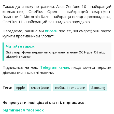
Також до списку потрапили: Asus Zenfone 10 - найкращий
компактник, OnePlus Open - найкращий смартфон-
"планшет", Motorola Razr - найкраща складна розкладачка,
OnePlus 11 - найкращий за швидкою зарядкою.
Нагадаємо, раніше ми
писали
про те, які смартфони варто
купити противникам "лопат".
Читайте також:
Які смартфони першими отримають нову ОС HyperOS від
Xiaomi: список
Підпишись на наш
Telegram-канал
, якщо хочеш першим
дізнаватися головні новини.
Теги:
Apple
смартфони
мобільні телефони
Samsung
Не пропусти інші цікаві статті, підпишись:
bigmir)net у facebook