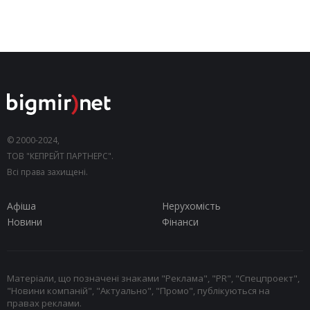
© 2000-2024,
ТОВ "КЕПРЕЙТ ПАРТНЕРС".
Всі права захищені.
Афіша
Нерухомість
Новини
Фінанси
Матеріали, що позначені знаками "Реклама", "PR", "Спецпроект",
"Новини компаній", "Актуально", "Промо", публікуються на
правах реклами.