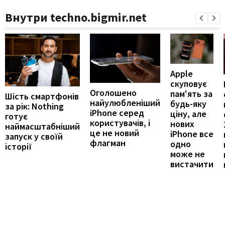
Внутри techno.bigmir.net
Apple
скуповує
Оголошено
пам'ять за
Шість смартфонів
найулюбленіший
будь-яку
за рік: Nothing
iPhone серед
ціну, але
готує
користувачів, і
нових
наймасштабніший
це не новий
iPhone все
запуск у своїй
флагман
одно
історії
може не
вистачити