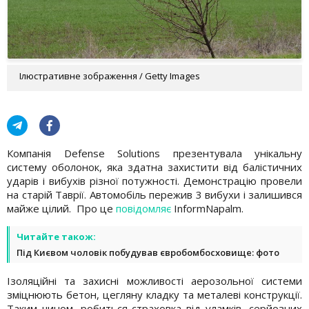
Ілюстративне зображення / Getty Images
Компанія Defense Solutions презентувала унікальну
систему оболонок, яка здатна захистити від балістичних
ударів і вибухів різної потужності. Демонстрацію провели
на старій Таврії. Автомобіль пережив 3 вибухи і залишився
майже цілий. Про це
повідомляє
InformNapalm.
Читайте також:
Під Києвом чоловік побудував євробомбосховище: фото
Ізоляційні та захисні можливості аерозольної системи
зміцнюють бетон, цегляну кладку та металеві конструкції.
Таким чином, робиться страховка від уламків, серйозних