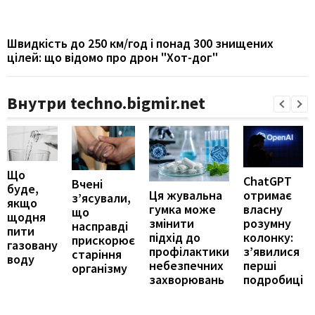
Швидкість до 250 км/год і понад 300 знищених
цілей: що відомо про дрон "Хот-дог"
Внутри techno.bigmir.net
Що
ChatGPT
Вчені
буде,
отримає
Ця жувальна
з’ясували,
якщо
власну
гумка може
що
щодня
розумну
змінити
насправді
пити
колонку:
підхід до
прискорює
газовану
з’явилися
профілактики
старіння
воду
перші
небезпечних
організму
подробиці
захворювань