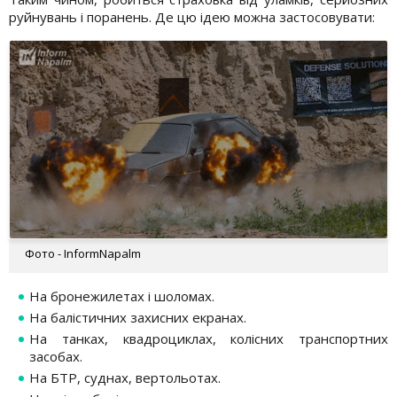
руйнувань і поранень. Де цю ідею можна застосовувати:
Фото - InformNapalm
На бронежилетах і шоломах.
На балістичних захисних екранах.
На танках, квадроциклах, колісних транспортних
засобах.
На БТР, суднах, вертольотах.