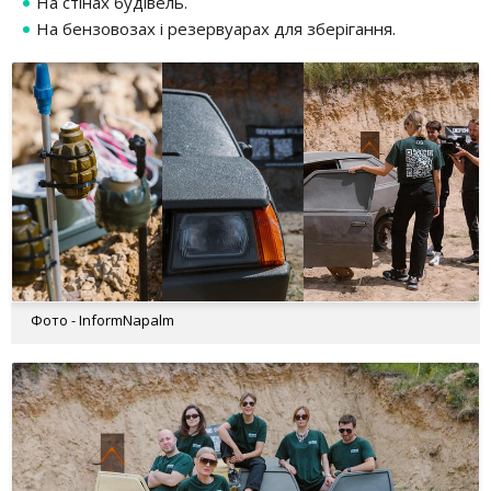
На стінах будівель.
На бензовозах і резервуарах для зберігання.
Фото - InformNapalm