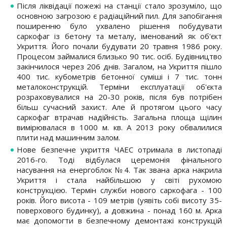
Після ліквідації пожежі на станції стало зрозуміло, що
основною загрозою є радіаційний пил. Для запобігання
поширенню було ухвалено рішення побудувати
саркофаг із бетону та металу, іменований як об'єкт
Укриття. Його почали будувати 20 травня 1986 року.
Процесом займалися близько 90 тис. осіб. Будівництво
закінчилося через 206 днів. Загалом, на Укриття пішло
400 тис. кубометрів бетонної суміші і 7 тис. тонн
металоконструкцій. Терміни експлуатації об'єкта
розраховувалися на 20-30 років, після був потрібен
більш сучасний захист. Але й протягом цього часу
саркофаг втрачав надійність. Загальна площа щілин
вимірювалася в 1000 м. кв. А 2013 року обвалилися
плити над машинним залом.
Нове безпечне укриття ЧАЕС отримала в листопаді
2016-го. Тоді відбулася церемонія фінального
насування на енергоблок №4. Так звана арка накрила
Укриття і стала найбільшою у світі рухомою
конструкцією. Термін служби нового саркофага - 100
років. Його висота - 109 метрів (уявіть собі висоту 35-
поверхового будинку), а довжина - понад 160 м. Арка
має допомогти в безпечному демонтажі конструкцій