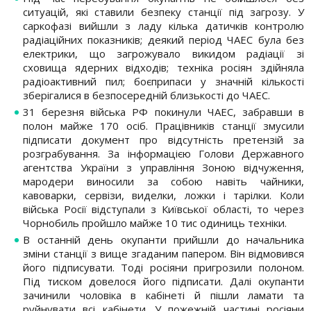
ситуацій, які ставили безпеку станції під загрозу. У
саркофазі вийшли з ладу кілька датичків контролю
радіаційних показників; деякий період ЧАЕС була без
електрики, що загрожувало викидом радіації зі
сховища ядерних відходів; техніка росіян здійняла
радіоактивний пил; боєприпаси у значній кількості
зберігалися в безпосередній близькості до ЧАЕС.
31 березня війська РФ покинули ЧАЕС, забравши в
полон майже 170 осіб. Працівників станції змусили
підписати документ про відсутність претензій за
розграбування. За інформацією Голови Державного
агентства України з управління Зоною відчуження,
мародери виносили за собою навіть чайники,
кавоварки, сервізи, виделки, ложки і тарілки. Коли
війська Росії відступали з Київської області, то через
Чорнобиль пройшло майже 10 тис одиниць техніки.
В останній день окупанти прийшли до начальника
зміни станції з вище згаданим папером. Він відмовився
його підписувати. Тоді росіяни пригрозили полоном.
Під тиском довелося його підписати. Далі окупанти
зачинили чоловіка в кабінеті й пішли ламати та
руйнувати всі кабінети. У пожежній частині росіяни