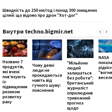
Швидкість до 250 км/год і понад 300 знищених
цілей: що відомо про дрон "Хот-дог"
Внутри techno.bigmir.net
NASA
Названо 7
показ
"Мільйони
Чому деякі
продуктів,
рідкіс
людей
люди не
які вчені
"вогн
залишаться
прокидаються
пов’язують
весел
без роботи":
навіть від
із
британський
гучного шуму:
підвищеним
журналіст
пояснення
ризиком
оприлюднив
розвитку
тривожний
раку
прогноз
щодо