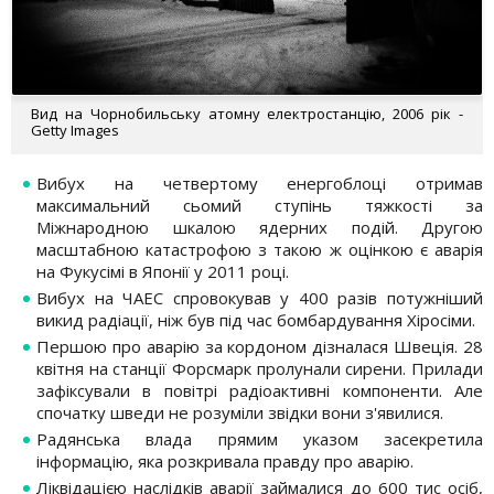
Вид на Чорнобильську атомну електростанцію, 2006 рік -
Getty Images
Вибух на четвертому енергоблоці отримав
максимальний сьомий ступінь тяжкості за
Міжнародною шкалою ядерних подій. Другою
масштабною катастрофою з такою ж оцінкою є аварія
на Фукусімі в Японії у 2011 році.
Вибух на ЧАЕС спровокував у 400 разів потужніший
викид радіації, ніж був під час бомбардування Хіросіми.
Першою про аварію за кордоном дізналася Швеція. 28
квітня на станції Форсмарк пролунали сирени. Прилади
зафіксували в повітрі радіоактивні компоненти. Але
спочатку шведи не розуміли звідки вони з'явилися.
Радянська влада прямим указом засекретила
інформацію, яка розкривала правду про аварію.
Ліквідацією наслідків аварії займалися до 600 тис осіб,