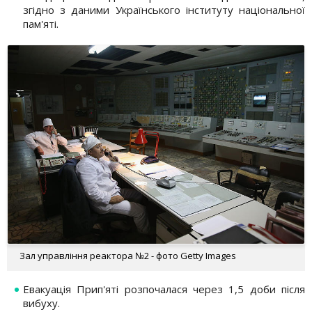
згідно з даними Українського інституту національної
пам'яті.
Зал управління реактора №2 - фото Getty Images
Евакуація Прип'яті розпочалася через 1,5 доби після
вибуху.