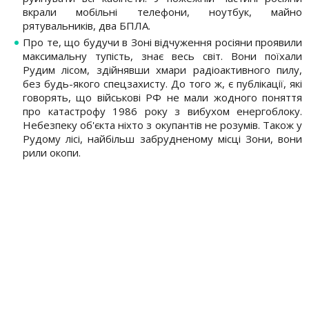
вкрали мобільні телефони, ноутбук, майно
рятувальників, два БПЛА.
Про те, що будучи в Зоні відчуження росіяни проявили
максимальну тупість, знає весь світ. Вони поїхали
Рудим лісом, здійнявши хмари радіоактивного пилу,
без будь-якого спецзахисту. До того ж, є публікації, які
говорять, що військові РФ не мали жодного поняття
про катастрофу 1986 року з вибухом енергоблоку.
Небезпеку об'єкта ніхто з окупантів не розумів. Також у
Рудому лісі, найбільш забрудненому місці Зони, вони
рили окопи.