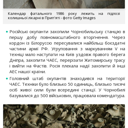
Календар фатального 1986 року лежить на підлозі
колишньої лікарні в Прип'яті - фото Getty Images
Російські окупанти захопили Чорнобильську станцію в
першу добу повномасштабного вторгнення. Через
кордон із Білоруссю пересувалися найбільш боєздатні
частини армії РФ. Угруповання з маркуванням V на
техніці мало наступати на Київ уздовж правого берега
Дніпра, захопити ЧАЕС, перерізати Житомирську трасу
і вийти на Фастів. Росія плекала надії захопити й інші
АЕС нашої країни.
Головний штаб окупантів знаходився на території
ЧАЕС. Техніки було близько 50 одиниць, близько тисячі
осіб живої сили були всередині станції. У Чорнобилі
базувалися до 500 військових, працювала комендатура.