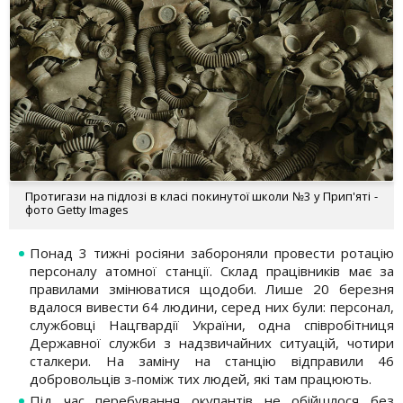
Протигази на підлозі в класі покинутої школи №3 у Прип'яті -
фото Getty Images
Понад 3 тижні росіяни забороняли провести ротацію
персоналу атомної станції. Склад працівників має за
правилами змінюватися щодоби. Лише 20 березня
вдалося вивести 64 людини, серед них були: персонал,
службовці Нацгвардії України, одна співробітниця
Державної служби з надзвичайних ситуацій, чотири
сталкери. На заміну на станцію відправили 46
добровольців з-поміж тих людей, які там працюють.
Під час перебування окупантів не обійшлося без