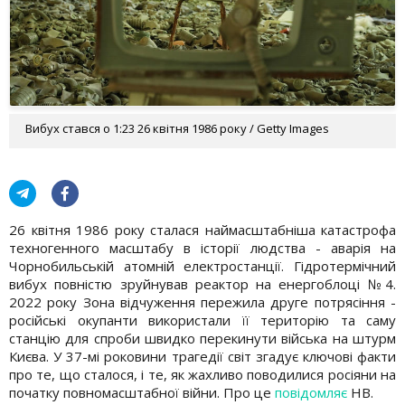
Вибух стався о 1:23 26 квітня 1986 року / Getty Images
26 квітня 1986 року сталася наймасштабніша катастрофа
техногенного масштабу в історії людства - аварія на
Чорнобильській атомній електростанції. Гідротермічний
вибух повністю зруйнував реактор на енергоблоці №4.
2022 року Зона відчуження пережила друге потрясіння -
російські окупанти використали її територію та саму
станцію для спроби швидко перекинути війська на штурм
Києва. У 37-мі роковини трагедії світ згадує ключові факти
про те, що сталося, і те, як жахливо поводилися росіяни на
початку повномасштабної війни. Про це
повідомляє
НВ.