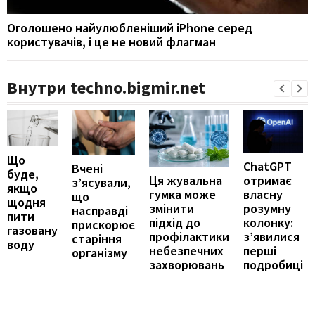
Оголошено найулюбленіший iPhone серед
користувачів, і це не новий флагман
Внутри techno.bigmir.net
Що
ChatGPT
Вчені
буде,
отримає
Ця жувальна
з’ясували,
якщо
власну
гумка може
що
щодня
розумну
змінити
насправді
пити
колонку:
підхід до
прискорює
газовану
з’явилися
профілактики
старіння
воду
перші
небезпечних
організму
подробиці
захворювань