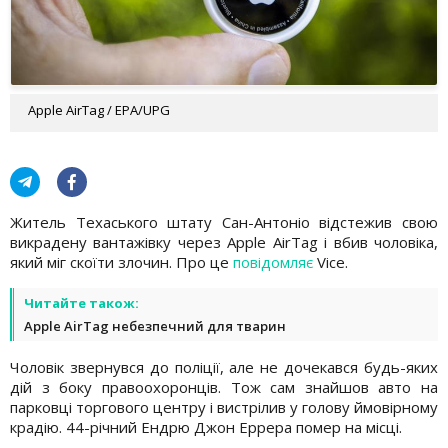
Apple AirTag / EPA/UPG
Житель Техаського штату Сан-Антоніо відстежив свою
викрадену вантажівку через Apple AirTag і вбив чоловіка,
який міг скоїти злочин. Про це
повідомляє
Vice.
Читайте також:
Apple AirTag небезпечний для тварин
Чоловік звернувся до поліції, але не дочекався будь-яких
дій з боку правоохоронців. Тож сам знайшов авто на
парковці торгового центру і вистрілив у голову ймовірному
крадію. 44-річний Ендрю Джон Еррера помер на місці.