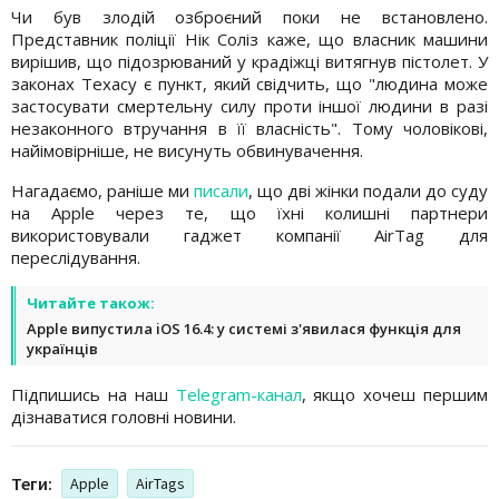
Чи був злодій озброєний поки не встановлено.
Представник поліції Нік Соліз каже, що власник машини
вирішив, що підозрюваний у крадіжці витягнув пістолет. У
законах Техасу є пункт, який свідчить, що "людина може
застосувати смертельну силу проти іншої людини в разі
незаконного втручання в її власність". Тому чоловікові,
найімовірніше, не висунуть обвинувачення.
Нагадаємо, раніше ми
писали
, що дві жінки подали до суду
на Apple через те, що їхні колишні партнери
використовували гаджет компанії AirTag для
переслідування.
Читайте також:
Apple випустила iOS 16.4: у системі з'явилася функція для
українців
Підпишись на наш
Telegram-канал
, якщо хочеш першим
дізнаватися головні новини.
Теги:
Apple
AirTags