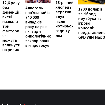
18-річний
12,6 року
хлопець
без
Алкоголь
1700 доларів
втратив
деменції:
пов'язаний із
за гібрид
слух
вчені
740 000
ноутбука та
після
назвали
випадків
ігрової
чотирьох
три
раку на рік:
консолі:
годин у
фактори,
які види
представлен
лісі
які
онкологічних
GPD WIN Max 3
можуть
захворювань
вплинути
він провокує
на ризик