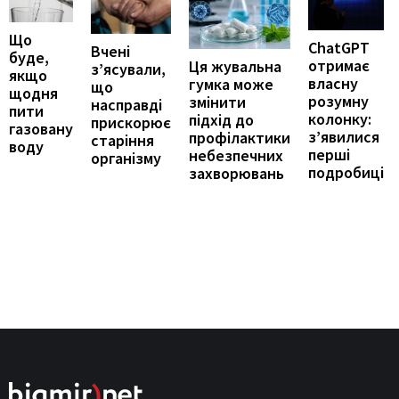
Що
ChatGPT
Вчені
буде,
отримає
Ця жувальна
з’ясували,
якщо
власну
гумка може
що
щодня
розумну
змінити
насправді
пити
колонку:
підхід до
прискорює
газовану
з’явилися
профілактики
старіння
воду
перші
небезпечних
організму
подробиці
захворювань