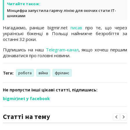
Читайте також:
Мінцифра запустила гарячу лінію для охочих стати IT-
шниками
Нагадаємо, раніше bigmir.net
писав
про те, що через
українські біженці в Польщі найнижче безробіття за
останні 32 роки.
Підпишись на наш
Telegram-канал
, якщо хочеш першим
дізнаватися про головні новини.
Теги:
робота
війна
фріланс
Не пропусти інші цікаві статті, підпишись:
bigmir)net у facebook
Статті на тему