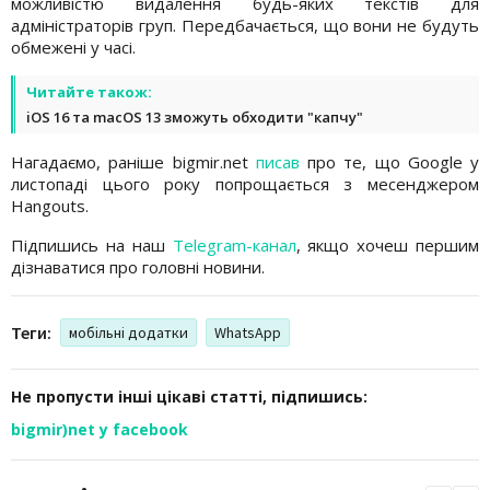
можливістю видалення будь-яких текстів для
адміністраторів груп. Передбачається, що вони не будуть
обмежені у часі.
Читайте також:
iOS 16 та macOS 13 зможуть обходити "капчу"
Нагадаємо, раніше bigmir.net
писав
про те, що Google у
листопаді цього року попрощається з месенджером
Hangouts.
Підпишись на наш
Telegram-канал
, якщо хочеш першим
дізнаватися про головні новини.
Теги:
мобільні додатки
WhatsApp
Не пропусти інші цікаві статті, підпишись:
bigmir)net у facebook