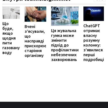
Що
ChatGPT
Вчені
буде,
отримає
Ця жувальна
з’ясували,
якщо
власну
гумка може
що
щодня
розумну
змінити
насправді
пити
колонку:
підхід до
прискорює
газовану
з’явилися
профілактики
старіння
воду
перші
небезпечних
організму
подробиці
захворювань