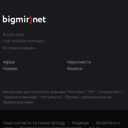
© 2000-2024,
ТОВ "КЕПРЕЙТ ПАРТНЕРС".
Всі права захищені.
Афіша
Нерухомість
Новини
Фінанси
Матеріали, що позначені знаками "Реклама", "PR", "Спецпроект",
"Новини компаній", "Актуально", "Промо", публікуються на
правах реклами.
Наші контакти та схема проїзду
|
Редакція
|
Зв'язатися з
нами
|
Розмістити свої відеоматеріали
|
Угода