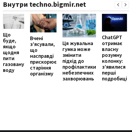
Внутри techno.bigmir.net
Що
ChatGPT
Вчені
буде,
отримає
Ця жувальна
з’ясували,
якщо
власну
гумка може
що
щодня
розумну
змінити
насправді
пити
колонку:
підхід до
прискорює
газовану
з’явилися
профілактики
старіння
воду
перші
небезпечних
організму
подробиці
захворювань