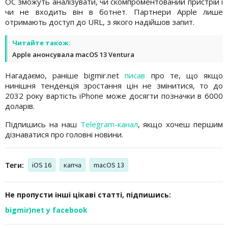
ОС зможуть аналізувати, чи скомпроментований пристрій і
чи не входить він в ботнет. Партнери Apple лише
отримають доступ до URL, з якого надійшов запит.
Читайте також:
Apple анонсувала macOS 13 Ventura
Нагадаємо, раніше bigmir.net
писав
про те, що якщо
нинішня тенденція зростання цін не змінитися, то до
2032 року вартість iPhone може досягти позначки в 6000
доларів.
Підпишись на наш
Telegram-канал
, якщо хочеш першим
дізнаватися про головні новини.
Теги:
iOS 16
капча
macOS 13
Не пропусти інші цікаві статті, підпишись:
bigmir)net у facebook