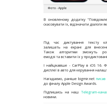
Фото - Apple
В оновленому додатку "Повідомле
скасовувати їх, відзначати діалоги я
Під час диктування тексту кла
залишать на екрані для внесенн
Також алгоритми зможуть роз
емодзі та вставити їх у продиктован
І найцікавіше - CarPlay в iOS 16. 
дисплеї в авто для керування налаш
Нагадаємо, раніше bigmir.net
писав
до фіналу Apple Design Awards.
Підпишись на наш
Telegram-кана
новини.