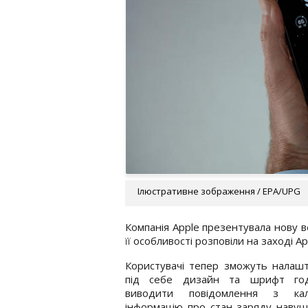
Ілюстративне зображення / EPA/UPG
Компанія Apple презентувала нову в
її особливості розповіли на заході A
Користувачі тепер зможуть налаш
під себе дизайн та шрифт год
виводити повідомлення з кал
інформацію про стан заряду навуш