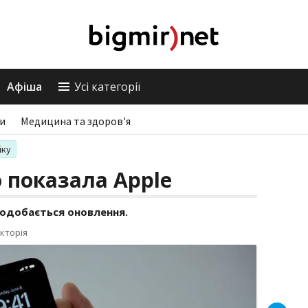
Афіша
Усі категорії
ри
Медицина та здоров'я
іку
о показала Apple
одобається оновлення.
кторія