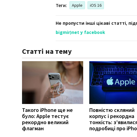
Теги:
Apple
iOS 16
Не пропусти інші цікаві статті, пі
bigmir)net у facebook
Статті на тему
Такого iPhone ще не
Повністю скляний
було: Apple тестує
корпус і рекордна
рекордно великий
тонкість: з’явилися
флагман
подробиці про iPho