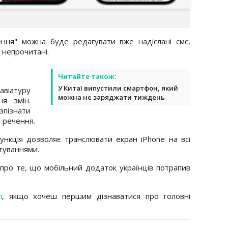
ння" можна буде редагувати вже надіслані смс,
к непрочитані.
Читайте також:
У Китаї випустили смартфон, який
віатуру
можна не заряджати тиждень
я змін.
пізнати
і речення.
Функція дозволяє транслювати екран iPhone на всі
туваннями.
про те, що мобільний додаток українців потрапив
л
, якщо хочеш першим дізнаватися про головні