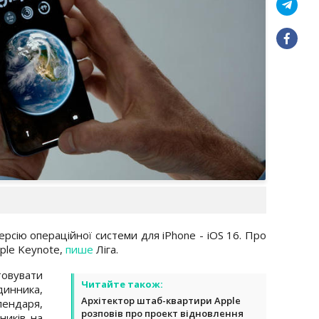
ерсію операційної системи для iPhone - iOS 16. Про
pple Keynote,
пише
Ліга.
товувати
Читайте також:
инника,
Архітектор штаб-квартири Apple
ендаря,
розповів про проект відновлення
ників на