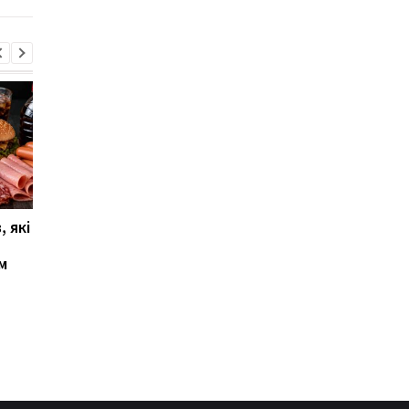
, які
Чому деякі люди не
"Мільйони людей
прокидаються навіть
залишаться без
м
від гучного шуму:
роботи": британськ
пояснення
журналіст оприлюд
тривожний прогноз
щодо штучного
інтелекту