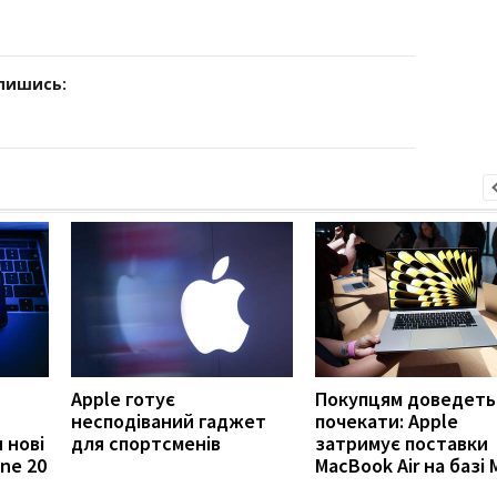
дпишись:
Apple готує
Покупцям доведеть
несподіваний гаджет
почекати: Apple
 нові
для спортсменів
затримує поставки
ne 20
MacBook Air на базі 