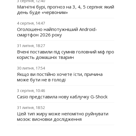
3 серпня, 12:40
Магнітні бурі, прогноз на 3, 4, 5 серпня: який
день буде «червоним»
4 серпня, 14:47
Оголошено найпотужніший Android-
смартфон 2026 року
31 липня, 18:27
Вчені поставили під сумнів головний міф про
користь домашніх тварин
30 липня, 17:54
Якщо ви постійно хочете їсти, причина
може бути не в голоді
3 серпня, 10:46
Casio представила нову каблучку G-Shock
31 липня, 18:52
Цей тип жиру може непомітно руйнувати
мозок: висновки дослідження