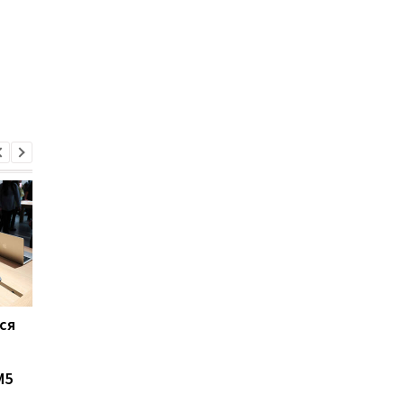
ся
Названо три причини,
Apple запустила
чому варто дочекатися
підписку на iPhone, 
iPhone 18 Pro
та Apple Watch: скіл
M5
доведеться платити
щомісяця