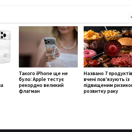
Такого iPhone ще не
Названо 7 продуктів
було: Apple тестує
вчені пов’язують із
ла
рекордно великий
підвищеним ризико
флагман
розвитку раку