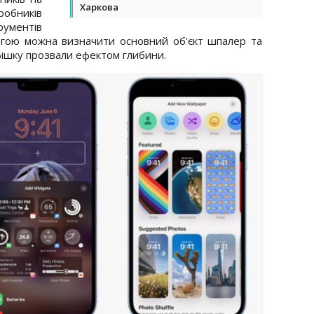
Харкова
обників
ументів
могою можна визначити основний об'єкт шпалер та
фішку прозвали ефектом глибини.