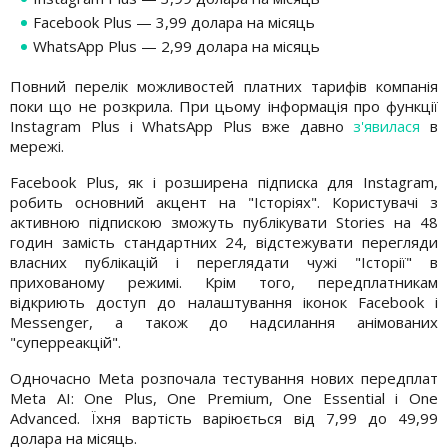
Facebook Plus — 3,99 долара на місяць
WhatsApp Plus — 2,99 долара на місяць
Повний перелік можливостей платних тарифів компанія
поки що не розкрила. При цьому інформація про функції
Instagram Plus і WhatsApp Plus вже давно
з'явилася
в
мережі.
Facebook Plus, як і розширена підписка для Instagram,
робить основний акцент на "Історіях". Користувачі з
активною підпискою зможуть публікувати Stories на 48
годин замість стандартних 24, відстежувати перегляди
власних публікацій і переглядати чужі "Історії" в
прихованому режимі. Крім того, передплатникам
відкриють доступ до налаштування іконок Facebook і
Messenger, а також до надсилання анімованих
"суперреакцій".
Одночасно Meta розпочала тестування нових передплат
Meta AI: One Plus, One Premium, One Essential і One
Advanced. Їхня вартість варіюється від 7,99 до 49,99
долара на місяць.