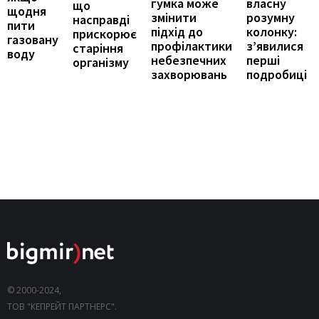
власну
гумка може
що
щодня
розумну
змінити
насправді
пити
колонку:
підхід до
прискорює
газовану
з’явилися
профілактики
старіння
воду
перші
небезпечних
організму
подробиці
захворювань
© 2000-2024,
ТОВ "КЕПРЕЙТ ПАРТНЕРС".