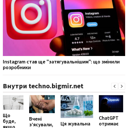
Instagram став ще "затягувальнішим": що змінили
розробники
Внутри techno.bigmir.net
Що
ChatGPT
Вчені
буде,
отримає
Ця жувальна
з’ясували,
якщо