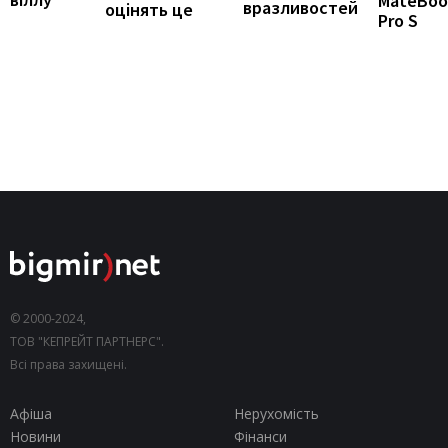
MateBoo
вразливостей
оцінять це
Pro S
© 2000-2024,
ТОВ "КЕПРЕЙТ ПАРТНЕРС".
Всі права захищені.
Афіша
Нерухомість
Новини
Фінанси