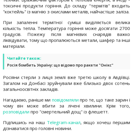
токсичні продукти горіння. До складу "термітів" входить
"коктейль" із магнію з окислами металів, найчастіше заліза.
При запаленні термітної суміші виділяється велика
кількість тепла. Температура горіння може досягати 2700
градусів. Пожежу після магнієвих снарядів важко
ліквідувати, тому що пропалюються метали, шифер та інші
матеріали.
Читайте також:
Росія бомбить Україну: що відомо про ракети "Онікс"
Росіяни стерли з лиця землі вже третю школу в Авдіївці.
Загалом на Донбасі зруйнували вже близько двох сотень
загальноосвітніх закладів.
Нагадаємо, раніше ми
повідомляли
про те, що таке зарин і
чому він може вбити за лічені хвилини. Крім того,
розповідали
про "смертельний дощ" із флешетт.
Підпишись на наш
Telegram-канал
, якщо хочеш першим
дізнаватися про головні новини.