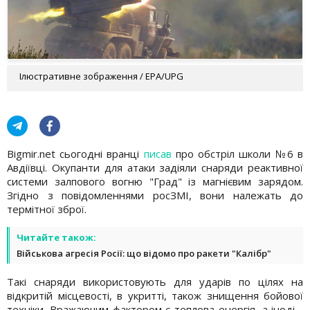
Ілюстративне зображення / EPA/UPG
Bigmir.net сьогодні вранці
писав
про обстріл школи №6 в
Авдіївці. Окупанти для атаки задіяли снаряди реактивної
системи залпового вогню "Град" із магнієвим зарядом.
Згідно з повідомленнями росЗМІ, вони належать до
термітної зброї.
Читайте також:
Військова агресія Росії: що відомо про ракети "Калібр"
Такі снаряди використовують для ударів по цілях на
відкритій місцевості, в укритті, також знищення бойової
техніки. Вражаючим фактором є теплова енергія, а іноді -