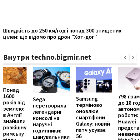
Швидкість до 250 км/год і понад 300 знищених
цілей: що відомо про дрон "Хот-дог"
Внутри techno.bigmir.net
Понад
1600
798 грамі
Samsung
Sega
років під
до 18 го
терміново
перетворила
землею:
автоном
оновлює
легендарні
в Англії
роботи:
смартфони
консолі на
знайшли
Huawei
Galaxy: новий
наручні
розкішну
предста
патч усуває
годинники:
римську
незвича
56
шанувальники
віллу