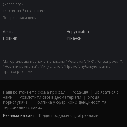
© 2000-2024,
ТОВ "КЕПРЕЙТ ПАРТНЕРС".
Всі права захищені.
Афіша
Нерухомість
Новини
Фінанси
Матеріали, що позначені знаками "Реклама", "PR", "Спецпроект",
"Новини компаній", "Актуально", "Промо", публікуються на
правах реклами.
Наші контакти та схема проїзду
|
Редакція
|
Зв'язатися з
нами
|
Розмістити свої відеоматеріали
|
Угода
Користувача
|
Політика у сфері конфіденційності та
персональних даних
Реклама на сайті:
Відділ продажів digital реклами