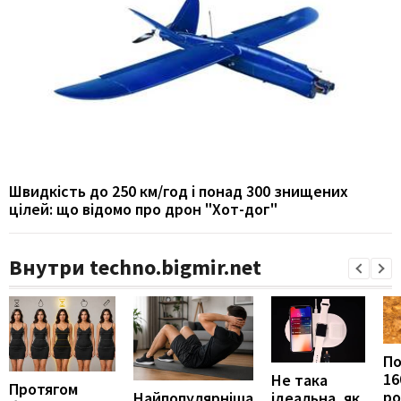
Швидкість до 250 км/год і понад 300 знищених
цілей: що відомо про дрон "Хот-дог"
Внутри techno.bigmir.net
П
16
Не така
Протягом
ро
ідеальна, як
Найпопулярніша