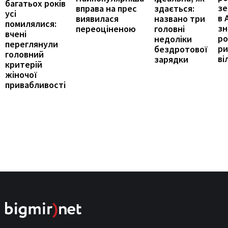
багатьох років
зе
здається:
вправа на прес
усі
в 
названо три
виявилася
помилялися:
з
головні
переоціненою
вчені
ро
недоліки
переглянули
ри
бездротової
головний
ві
зарядки
критерій
жіночої
привабливості