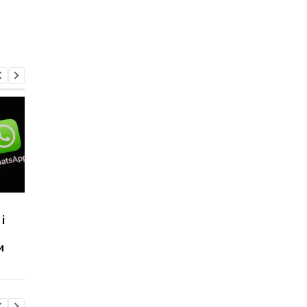
Одне натискання — і
Instagram може стат
і
селфі надіслано: нова
частково платним: щ
функція Instagram
дасть підписка Plus
и
викликала хвилю
критики