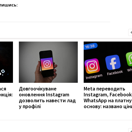
дпишись:
ася
Довгоочікуване
Meta переводить
кція:
оновлення Instagram
Instagram, Facebook 
дозволить навести лад
WhatsApp на платну
у профілі
основу: названо цін