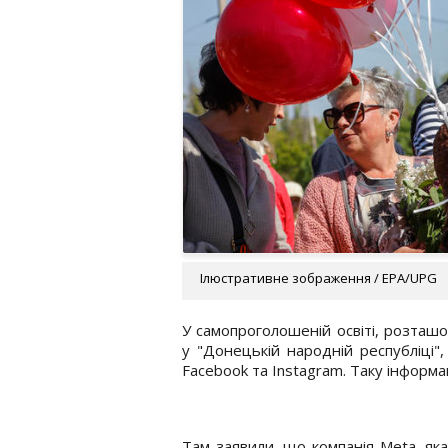
Ілюстративне зображення / EPA/UPG
У самопроголошеній освіті, розташо
у "Донецькій народній республіці
Facebook та Instagram. Таку інформа
Там заявили, що компанія Меta, яка