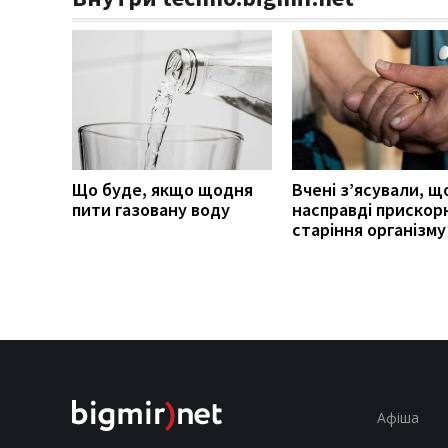
Що буде, якщо щодня
Вчені з’ясували, щ
пити газовану воду
насправді прискор
старіння організму
Афіша