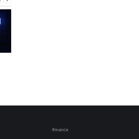
Шість смартфонів за рік:
Оголошено
Nothing готує
найулюбленіший iPh
наймасштабніший
серед користувачів, 
запуск у своїй історії
не новий флагман
Фінанси