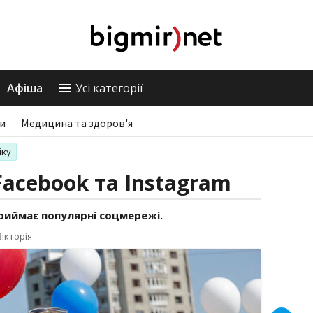
Афіша
Усі категорії
ри
Медицина та здоров'я
іку
acebook та Instagram
приймає популярні соцмережі.
ікторія