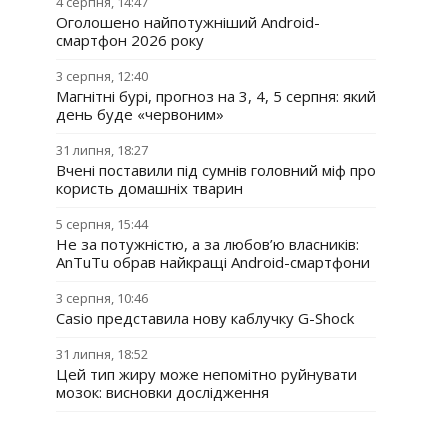
4 серпня, 14:47
Оголошено найпотужніший Android-
смартфон 2026 року
3 серпня, 12:40
Магнітні бурі, прогноз на 3, 4, 5 серпня: який
день буде «червоним»
31 липня, 18:27
Вчені поставили під сумнів головний міф про
користь домашніх тварин
5 серпня, 15:44
Не за потужністю, а за любов’ю власників:
AnTuTu обрав найкращі Android-смартфони
3 серпня, 10:46
Casio представила нову каблучку G-Shock
31 липня, 18:52
Цей тип жиру може непомітно руйнувати
мозок: висновки дослідження