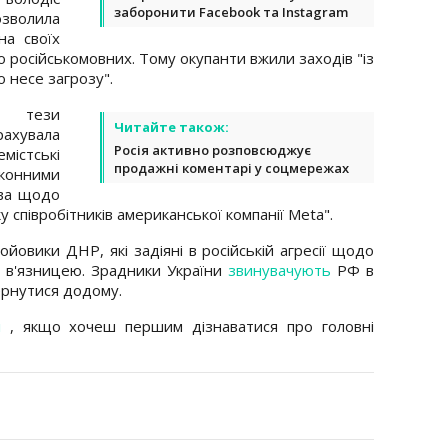
заборонити Facebook та Instagram
зволила
на своїх
 російськомовних. Тому окупанти вжили заходів "із
о несе загрозу".
і тези
Читайте також:
рахувала
Росія активно розповсюджує
істські
продажні коментарі у соцмережах
конними
тва щодо
у співробітників американської компанії Meta".
йовики ДНР, які задіяні в російській агресії щодо
 з в'язницею. Зрадники України
звинувачують
РФ в
вернутися додому.
л
, якщо хочеш першим дізнаватися про головні