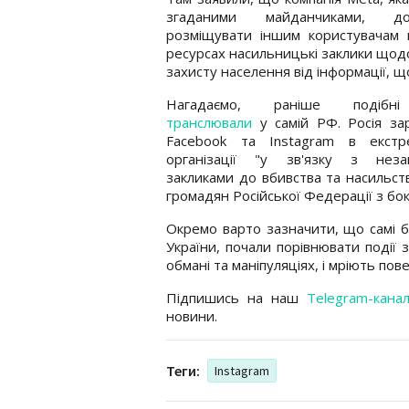
згаданими майданчиками, до
розміщувати іншим користувачам 
ресурсах насильницькі заклики щодо
захисту населення від інформації, щ
Нагадаємо, раніше подібн
транслювали
у самій РФ. Росія за
Facebook та Instagram в екстрем
організації "у зв'язку з неза
закликами до вбивства та насильс
громадян Російської Федерації з бок
Окремо варто зазначити, що самі бо
України, почали порівнювати події
обмані та маніпуляціях, і мріють по
Підпишись на наш
Telegram-кана
новини.
Теги:
Instagram