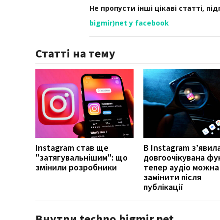
Не пропусти інші цікаві статті, пі
bigmir)net у facebook
Статті на тему
Instagram став ще
В Instagram з’явил
"затягувальнішим": що
довгоочікувана фун
змінили розробники
тепер аудіо можна
замінити після
публікації
Внутри techno.bigmir.net