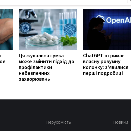
о
Ця жувальна гумка
ChatGPT отримає
ює
може змінити підхід до
власну розумну
профілактики
колонку: з’явилися
небезпечних
перші подробиці
захворювань
Нерухомість
Новини