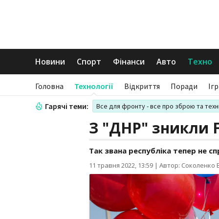
Новини
Спорт
Фінанси
Авто
Техно
Головна
Технології
Відкриття
Поради
Іг
Гарячі теми:
Все для фронту - все про зброю та техн
З "ДНР" зникли F
Так звана республіка тепер не с
11 травня 2022, 13:59
|
Автор: Соколенко В