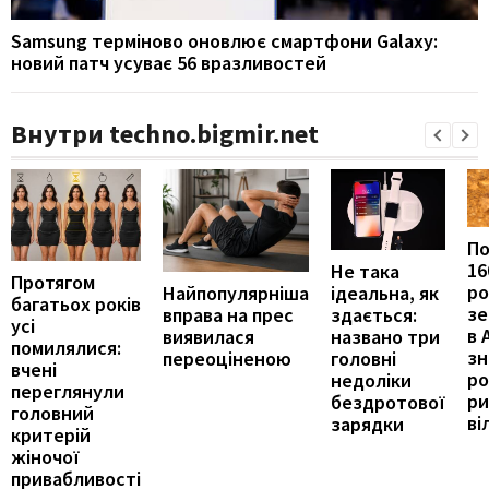
Samsung терміново оновлює смартфони Galaxy:
новий патч усуває 56 вразливостей
Внутри techno.bigmir.net
П
16
Не така
Протягом
ро
ідеальна, як
Найпопулярніша
багатьох років
зе
здається:
вправа на прес
усі
в 
названо три
виявилася
помилялися:
з
головні
переоціненою
вчені
ро
недоліки
переглянули
ри
бездротової
головний
ві
зарядки
критерій
жіночої
привабливості