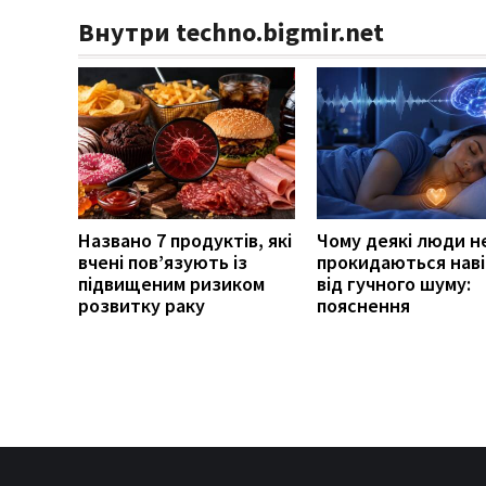
Внутри techno.bigmir.net
Названо 7 продуктів, які
Чому деякі люди н
вчені пов’язують із
прокидаються наві
підвищеним ризиком
від гучного шуму:
розвитку раку
пояснення