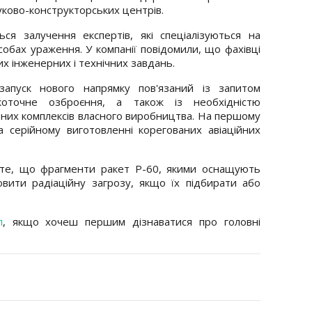
уково-конструкторських центрів.
ся залучення експертів, які спеціалізуються на
собах ураження. У компанії повідомили, що фахівці
х інженерних і технічних завдань.
запуск нового напрямку пов'язаний із запитом
окоточне озброєння, а також із необхідністю
них комплексів власного виробництва. На першому
а серійному виготовленні корегованих авіаційних
те, що фрагменти ракет Р-60, якими оснащують
овити радіаційну загрозу, якщо їх підбирати або
л
, якщо хочеш першим дізнаватися про головні