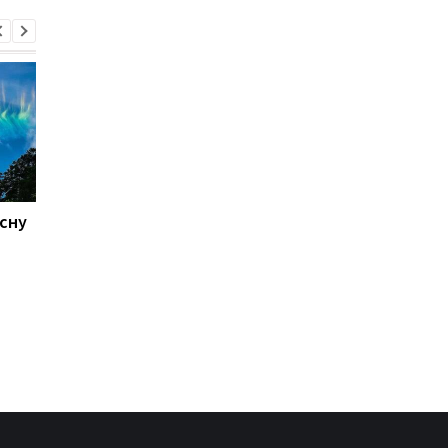
існу
Galaxy S27 Ultra
Не за потужністю, а 
зніматиме по-новому:
любов’ю власників:
інсайдер розкрив
AnTuTu обрав найкра
секрет нових об'єктивів
Android-смартфони
Samsung