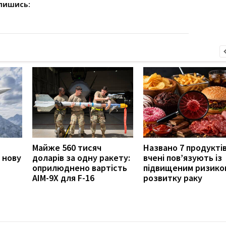
дпишись:
Майже 560 тисяч
Названо 7 продуктів
 нову
доларів за одну ракету:
вчені пов’язують із
оприлюднено вартість
підвищеним ризико
AIM-9X для F-16
розвитку раку