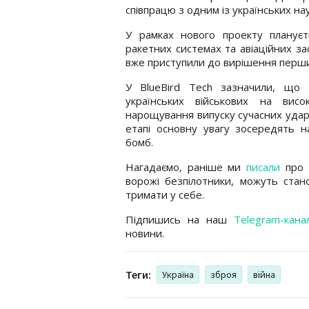
співпрацю з одним із українських на
У рамках нового проекту плануєть
ракетних системах та авіаційних за
вже приступили до вирішення перши
У BlueBird Tech зазначили, що 
українських військових на вис
нарощування випуску сучасних удар
етапі основну увагу зосередять н
бомб.
Нагадаємо, раніше ми
писали
про 
ворожі безпілотники, можуть стан
тримати у себе.
Підпишись на наш
Telegram-кана
новини.
Теги:
Україна
зброя
війна