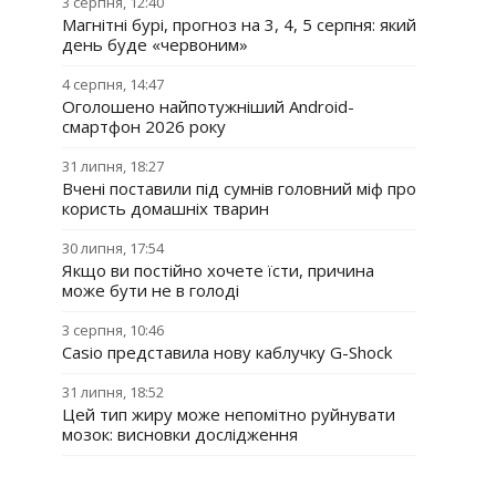
3 серпня, 12:40
Магнітні бурі, прогноз на 3, 4, 5 серпня: який
день буде «червоним»
4 серпня, 14:47
Оголошено найпотужніший Android-
смартфон 2026 року
31 липня, 18:27
Вчені поставили під сумнів головний міф про
користь домашніх тварин
30 липня, 17:54
Якщо ви постійно хочете їсти, причина
може бути не в голоді
3 серпня, 10:46
Casio представила нову каблучку G-Shock
31 липня, 18:52
Цей тип жиру може непомітно руйнувати
мозок: висновки дослідження