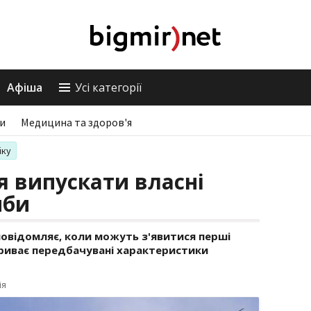
Афіша
Усі категорії
ри
Медицина та здоров'я
іку
я випускати власні
мби
повідомляє, коли можуть з'явитися перші
зкриває передбачувані характеристики
ія