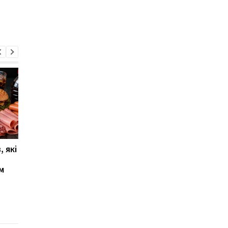
, які
Чому деякі люди не
"Мільйони людей
прокидаються навіть
залишаться без
м
від гучного шуму:
роботи": британськ
пояснення
журналіст оприлюд
тривожний прогноз
щодо штучного
інтелекту