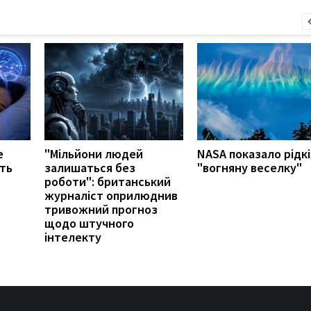
е
"Мільйони людей
NASA показало рідк
ть
залишаться без
"вогняну веселку"
роботи": британський
журналіст оприлюднив
тривожний прогноз
щодо штучного
інтелекту