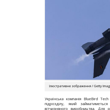
Ілюстративне зображення / Getty Ima
Українська компанія BlueBird Tec
підрозділу, який займатиметься
вітчизняного виробництва. Для ре