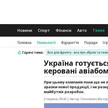
Новини
Спорт
Фінанси
Авто
Техно
Головна
Технології
Відкриття
Поради
Іг
Гарячі теми:
Все для фронту - все про зброю та техн
Україна готуєтьс
керовані авіабо
При цьому компанія поки що не 
зразки нової продукції, і не ро
майбутніх розробок.
2 червня, 09:42
|
Автор: Соколенко Віктор