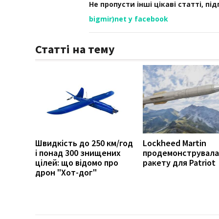
Не пропусти інші цікаві статті, пі
bigmir)net у facebook
Статті на тему
Швидкість до 250 км/год
Lockheed Martin
і понад 300 знищених
продемонструвала
цілей: що відомо про
ракету для Patriot
дрон "Хот-дог"