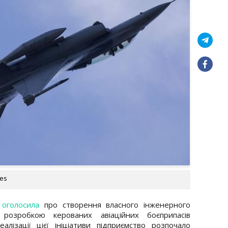
ges
h
оголосила
про створення власного інженерного
 розробкою керованих авіаційних боєприпасів
алізації цієї ініціативи підприємство розпочало