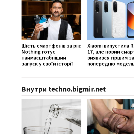
Шість смартфонів за рік:
Xiaomi випустила 
Nothing готує
17, але новий сма
наймасштабніший
виявився гіршим з
запуск у своїй історії
попередню модел
Внутри techno.bigmir.net