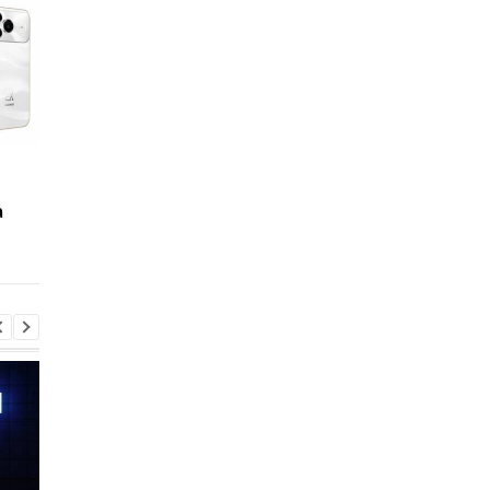
Galaxy S27 Ultra
Що буде, якщо щодн
зніматиме по-новому:
пити газовану воду
а
інсайдер розкрив
секрет нових об'єктивів
Samsung