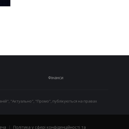
Шість смартфонів за рік:
Оголошено
Nothing готує
найулюбленіший iPh
наймасштабніший
серед користувачів, 
запуск у своїй історії
не новий флагман
Фінанси
ній", "Актуально", "Промо", публікуються на правах
ача
|
Політика у сфері конфіденційності та