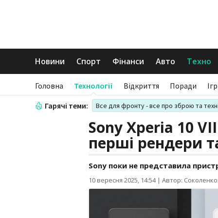
Новини
Спорт
Фінанси
Авто
Техно
Головна
Технології
Відкриття
Поради
Іг
Гарячі теми:
Все для фронту - все про зброю та техн
Sony Xperia 10 VI
перші рендери т
Sony поки не представила пристр
10 вересня 2025, 14:54
|
Автор: Соколенко 