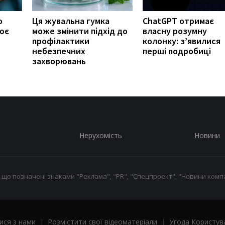
о
Ця жувальна гумка
ChatGPT отримає
ює
може змінити підхід до
власну розумну
профілактики
колонку: з’явилися
небезпечних
перші подробиці
захворювань
Нерухомість
Новини
 що позначені знаками "Реклама", "PR", "Спецпроект", "Новини компа
ися з нами
|
Розмістити свої відеоматеріали
|
Угода Користув