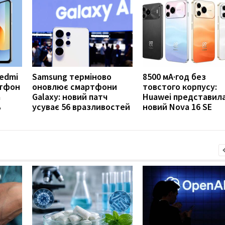
Redmi
Samsung терміново
8500 мА·год без
ртфон
оновлює смартфони
товстого корпусу:
а
Galaxy: новий патч
Huawei представил
ь
усуває 56 вразливостей
новий Nova 16 SE