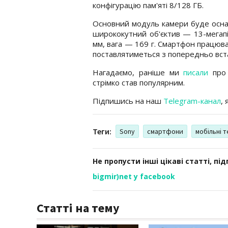
конфігурацію пам'яті 8/128 ГБ.
Основний модуль камери буде осна
ширококутний об'єктив — 13-мегап
мм, вага — 169 г. Смартфон працюва
поставлятиметься з попередньо вст
Нагадаємо, раніше ми
писали
про 
стрімко став популярним.
Підпишись на наш
Telegram-канал
,
Теги:
Sony
смартфони
мобільні 
Не пропусти інші цікаві статті, пі
bigmir)net у facebook
Статті на тему