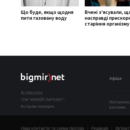
Що буде, якщо щодня
Вчені з’ясували, щ
пити газовану воду
насправді прискор
старіння організму
Афіша
© 2000-2024,
ТОВ "КЕПРЕЙТ ПАРТНЕРС".
Матеріали,
Всі права захищені.
реклами.
Наші контакти та схема проїзду
|
Редакція
|
Зв'язат