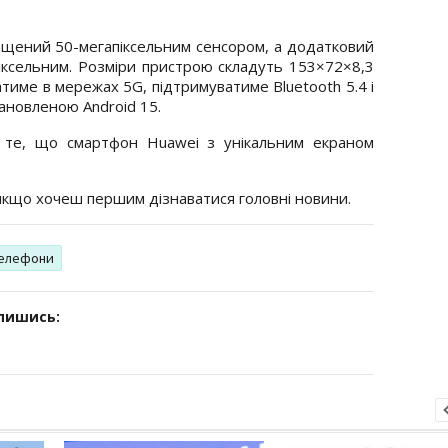
щений 50-мегапіксельним сенсором, а додатковий
іксельним. Розміри пристрою складуть 153×72×8,3
тиме в мережах 5G, підтримуватиме Bluetooth 5.4 і
ановленою Android 15.
те, що смартфон Huawei з унікальним екраном
 якщо хочеш першим дізнаватися головні новини.
телефони
дпишись: