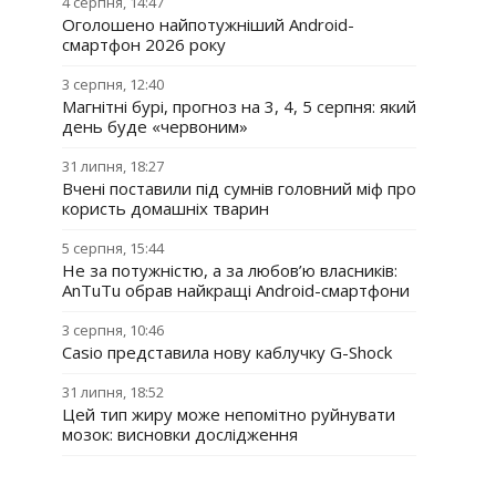
4 серпня, 14:47
Оголошено найпотужніший Android-
смартфон 2026 року
3 серпня, 12:40
Магнітні бурі, прогноз на 3, 4, 5 серпня: який
день буде «червоним»
31 липня, 18:27
Вчені поставили під сумнів головний міф про
користь домашніх тварин
5 серпня, 15:44
Не за потужністю, а за любов’ю власників:
AnTuTu обрав найкращі Android-смартфони
3 серпня, 10:46
Casio представила нову каблучку G-Shock
31 липня, 18:52
Цей тип жиру може непомітно руйнувати
мозок: висновки дослідження