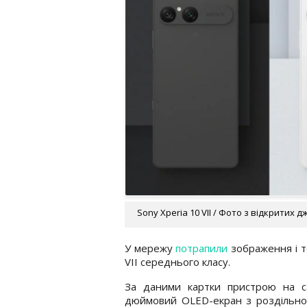
Sony Xperia 10 VII / Фото з відкритих 
У мережу
потрапили
зображення і т
VII середнього класу.
За даними картки пристрою на са
дюймовий OLED-екран з роздільною