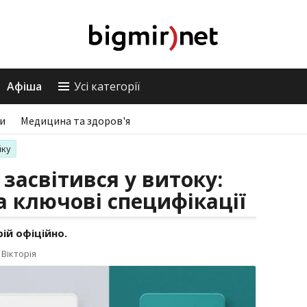
Афіша
Усі категорії
ри
Медицина та здоров'я
іку
I засвітився у витоку:
а ключові специфікації
ій офіційно.
Вікторія