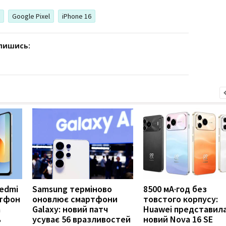
Google Pixel
iPhone 16
дпишись:
Redmi
Samsung терміново
8500 мА·год без
ртфон
оновлює смартфони
товстого корпусу:
а
Galaxy: новий патч
Huawei представил
ь
усуває 56 вразливостей
новий Nova 16 SE