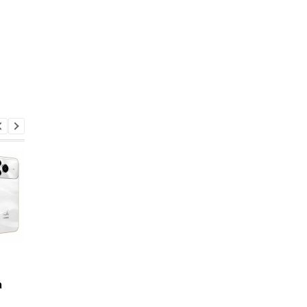
Galaxy S27 Ultra
Що буде, якщо щодн
зніматиме по-новому:
пити газовану воду
а
інсайдер розкрив
секрет нових об'єктивів