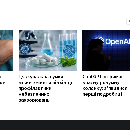
о
Ця жувальна гумка
ChatGPT отримає
ює
може змінити підхід до
власну розумну
профілактики
колонку: з’явилися
небезпечних
перші подробиці
захворювань