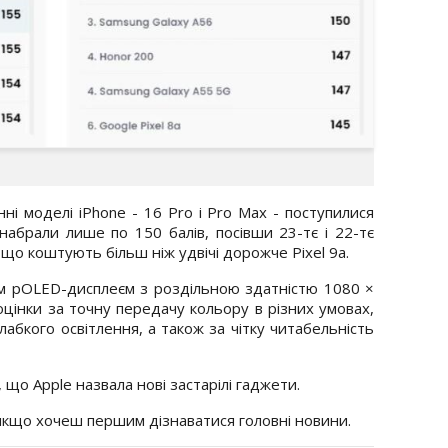
ні моделі iPhone - 16 Pro і Pro Max - поступилися
набрали лише по 150 балів, посівши 23-тє і 22-тє
 що коштують більш ніж удвічі дорожче Pixel 9a.
 pOLED-дисплеєм з роздільною здатністю 1080 ×
 оцінки за точну передачу кольору в різних умовах,
лабкого освітлення, а також за чітку читабельність
 що Apple назвала нові застарілі гаджети.
 якщо хочеш першим дізнаватися головні новини.