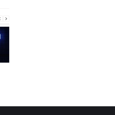
Samsung
Шість смартфонів за рік:
Оголошено
Nothing готує
найулюбленіший iPh
наймасштабніший
серед користувачів, 
запуск у своїй історії
не новий флагман