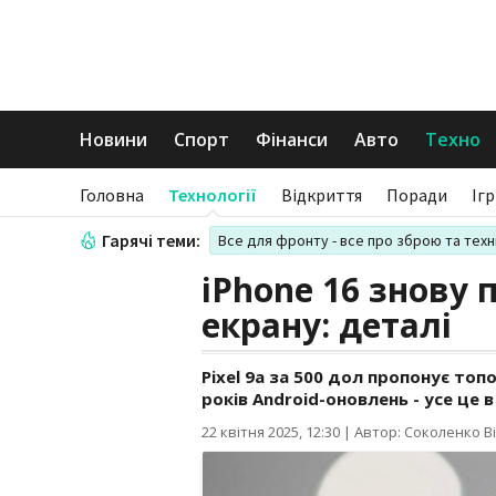
Новини
Спорт
Фінанси
Авто
Техно
Головна
Технології
Відкриття
Поради
Іг
Гарячі теми:
Все для фронту - все про зброю та техн
iPhone 16 знову 
екрану: деталі
Pixel 9a за 500 дол пропонує топ
років Android-оновлень - усе це 
22 квітня 2025, 12:30
|
Автор: Соколенко Ві