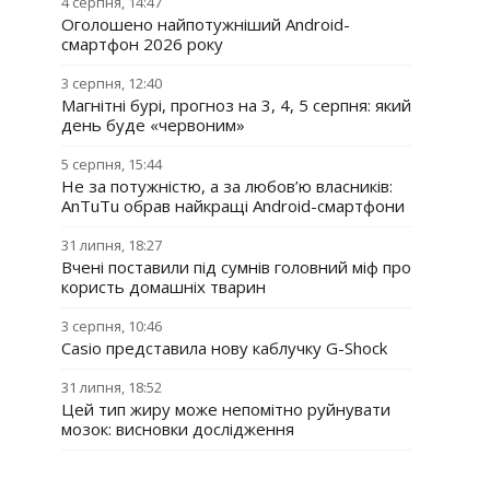
4 серпня, 14:47
Оголошено найпотужніший Android-
смартфон 2026 року
3 серпня, 12:40
Магнітні бурі, прогноз на 3, 4, 5 серпня: який
день буде «червоним»
5 серпня, 15:44
Не за потужністю, а за любов’ю власників:
AnTuTu обрав найкращі Android-смартфони
31 липня, 18:27
Вчені поставили під сумнів головний міф про
користь домашніх тварин
3 серпня, 10:46
Casio представила нову каблучку G-Shock
31 липня, 18:52
Цей тип жиру може непомітно руйнувати
мозок: висновки дослідження