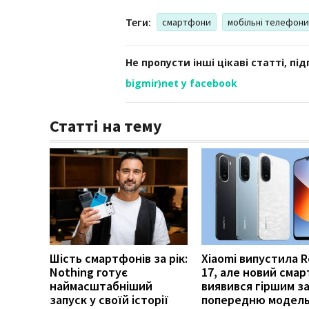
Теги:
смартфони
мобільні телефони
Не пропусти інші цікаві статті, пі
bigmir)net у facebook
Статті на тему
Шість смартфонів за рік:
Xiaomi випустила 
Nothing готує
17, але новий сма
наймасштабніший
виявився гіршим з
запуск у своїй історії
попередню модел