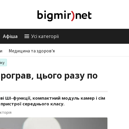
Афіша
Усі категорії
ри
Медицина та здоров'я
іку
програв, цього разу по
ові ШІ-функції, компактний модуль камер і сім
в пристрої середнього класу.
кторія