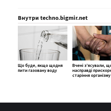
Внутри techno.bigmir.net
Що буде, якщо щодня
Вчені з’ясували, щ
пити газовану воду
насправді прискор
старіння організму