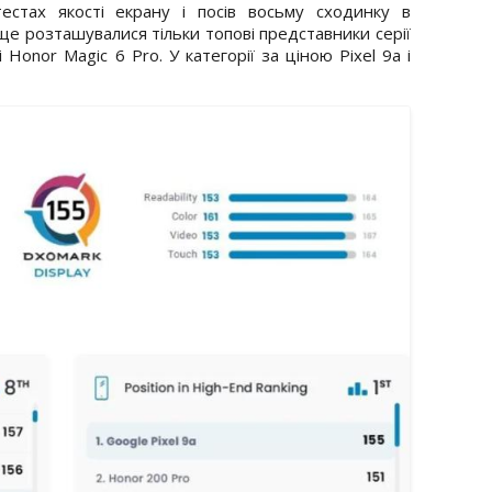
стах якості екрану і посів восьму сходинку в
е розташувалися тільки топові представники серії
 і Honor Magic 6 Pro. У категорії за ціною Pixel 9a і