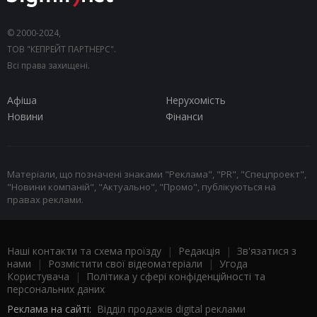
© 2000-2024,
ТОВ "КЕПРЕЙТ ПАРТНЕРС".
Всі права захищені.
Афіша
Нерухомість
Новини
Фінанси
Матеріали, що позначені знаками "Реклама", "PR", "Спецпроект",
"Новини компаній", "Актуально", "Промо", публікуються на
правах реклами.
Наші контакти та схема проїзду
|
Редакція
|
Зв'язатися з
нами
|
Розмістити свої відеоматеріали
|
Угода
Користувача
|
Політика у сфері конфіденційності та
персональних даних
Реклама на сайті:
Відділ продажів digital реклами