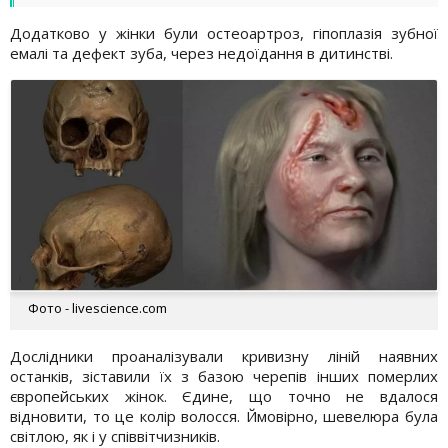
Додатково у жінки були остеоартроз, гіпоплазія зубної
емалі та дефект зуба, через недоїдання в дитинстві.
Фото - livescience.com
Дослідники проаналізували кривизну ліній наявних
останків, зіставили їх з базою черепів інших померлих
європейських жінок. Єдине, що точно не вдалося
відновити, то це колір волосся. Ймовірно, шевелюра була
світлою, як і у співвітчизників.