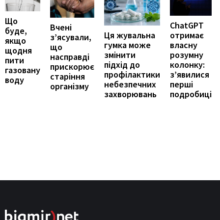
Що
ChatGPT
Вчені
буде,
отримає
Ця жувальна
з’ясували,
якщо
власну
гумка може
що
щодня
розумну
змінити
насправді
пити
колонку:
підхід до
прискорює
газовану
з’явилися
профілактики
старіння
воду
перші
небезпечних
організму
подробиці
захворювань