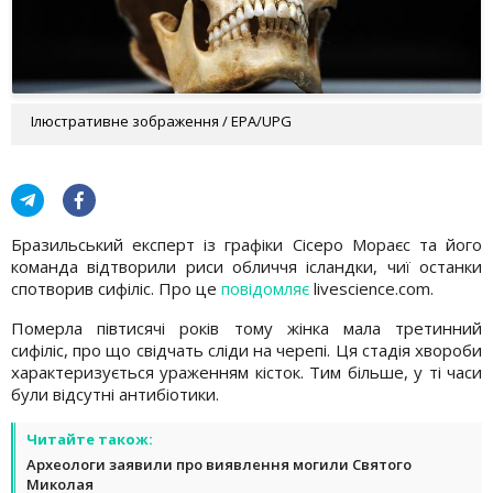
Ілюстративне зображення / EPA/UPG
Бразильський експерт із графіки Сісеро Мораєс та його
команда відтворили риси обличчя ісландки, чиї останки
спотворив сифіліс. Про це
повідомляє
livescience.com.
Померла півтисячі років тому жінка мала третинний
сифіліс, про що свідчать сліди на черепі. Ця стадія хвороби
характеризується ураженням кісток. Тим більше, у ті часи
були відсутні антибіотики.
Читайте також:
Археологи заявили про виявлення могили Святого
Миколая