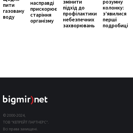
розумну
змінити
насправді
пити
колонку:
підхід до
прискорює
газовану
з’явилися
профілактики
старіння
воду
перші
небезпечних
організму
подробиці
захворювань
© 2000-2024,
ТОВ "КЕПРЕЙТ ПАРТНЕРС".
Всі права захищені.