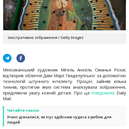
Ілюстративне зображення / Getty Images
Мексиканський художник Мігель Анхель Оманья Рохас
відтворив обличчя Діви Марії Гваделупської за допомогою
технологій штучного інтелекту. Процес зайняв кілька
тижнів, протягом яких система аналізувала зображення,
приділяючи увагу кожній деталі. Про це
повідомляє
Daily
Mail.
Читайте також:
Учені дізналися, як Ісус здійснив чудеса з рибою для
людей