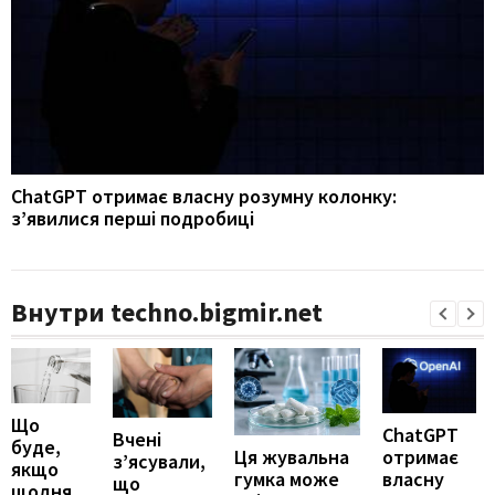
ChatGPT отримає власну розумну колонку:
з’явилися перші подробиці
Внутри techno.bigmir.net
Що
ChatGPT
Вчені
буде,
отримає
Ця жувальна
з’ясували,
якщо
власну
гумка може
що
щодня