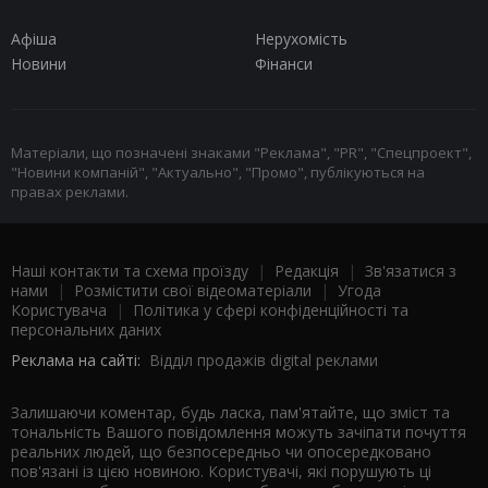
Афіша
Нерухомість
Новини
Фінанси
Матеріали, що позначені знаками "Реклама", "PR", "Спецпроект",
"Новини компаній", "Актуально", "Промо", публікуються на
правах реклами.
Наші контакти та схема проїзду
|
Редакція
|
Зв'язатися з
нами
|
Розмістити свої відеоматеріали
|
Угода
Користувача
|
Політика у сфері конфіденційності та
персональних даних
Реклама на сайті:
Відділ продажів digital реклами
Залишаючи коментар, будь ласка, пам'ятайте, що зміст та
тональність Вашого повідомлення можуть зачіпати почуття
реальних людей, що безпосередньо чи опосередковано
пов'язані із цією новиною. Користувачі, які порушують ці