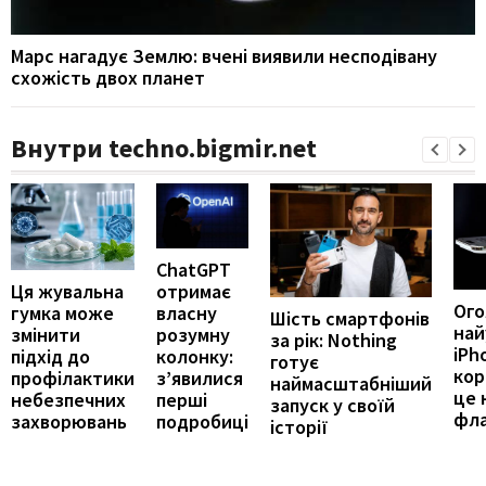
Марс нагадує Землю: вчені виявили несподівану
схожість двох планет
Внутри techno.bigmir.net
ChatGPT
отримає
Ця жувальна
Ог
власну
гумка може
Шість смартфонів
най
розумну
змінити
за рік: Nothing
iPh
колонку:
підхід до
готує
кор
з’явилися
профілактики
наймасштабніший
це 
перші
небезпечних
запуск у своїй
фл
подробиці
захворювань
історії