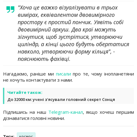
"Хоча це важко візуалізувати в трьох
вимірах, еквівалентом двовимірного
простору є простий пончик. Уявіть собі
двовимірний аркуш. Два краї можуть
зігнутися, щоб зустрітися, утворюючи
циліндр, а кінці цього будуть обертатися
навколо, утворюючи форму кільця", -
пояснюють фахівці.
Нагадаємо, раніше ми
писали
про те, чому інопланетяни
не хочуть контактувати з нами.
Читайте також:
До 32000 км: учені з'ясували головний секрет Сонця
Підпишись на наш
Telegram-канал
, якщо хочеш першим
дізнаватися головні новини.
Теги:
космос