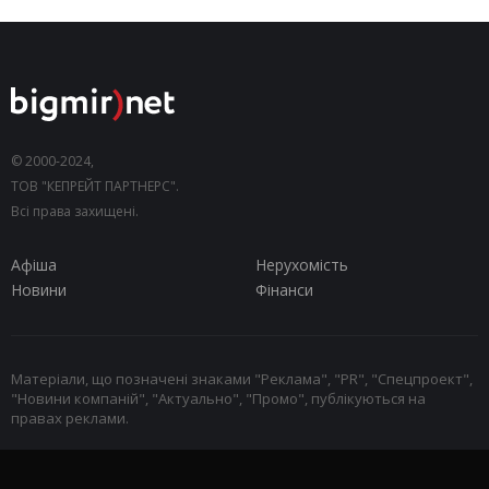
© 2000-2024,
ТОВ "КЕПРЕЙТ ПАРТНЕРС".
Всі права захищені.
Афіша
Нерухомість
Новини
Фінанси
Матеріали, що позначені знаками "Реклама", "PR", "Спецпроект",
"Новини компаній", "Актуально", "Промо", публікуються на
правах реклами.