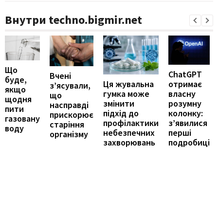
Внутри techno.bigmir.net
Що
ChatGPT
Вчені
буде,
отримає
Ця жувальна
з’ясували,
якщо
власну
гумка може
що
щодня
розумну
змінити
насправді
пити
колонку:
підхід до
прискорює
газовану
з’явилися
профілактики
старіння
воду
перші
небезпечних
організму
подробиці
захворювань