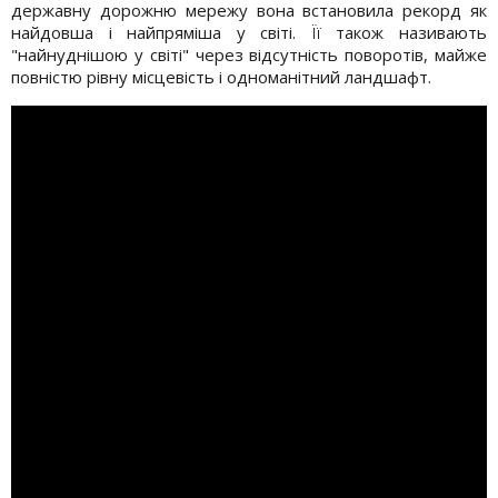
державну дорожню мережу вона встановила рекорд як
найдовша і найпряміша у світі. Її також називають
"найнуднішою у світі" через відсутність поворотів, майже
повністю рівну місцевість і одноманітний ландшафт.