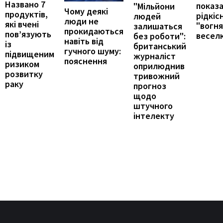
Названо 7
показ
"Мільйони
Чому деякі
продуктів,
рідкіс
людей
люди не
які вчені
"вогн
залишаться
прокидаються
пов’язують
весел
без роботи":
навіть від
із
британський
гучного шуму:
підвищеним
журналіст
пояснення
ризиком
оприлюднив
розвитку
тривожний
раку
прогноз
щодо
штучного
інтелекту