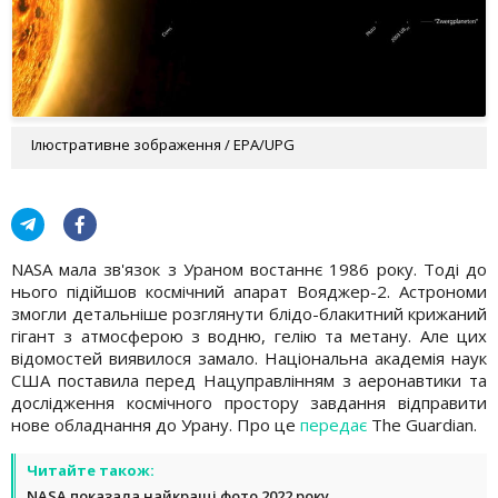
Ілюстративне зображення / EPA/UPG
NASA мала зв'язок з Ураном востаннє 1986 року. Тоді до
нього підійшов космічний апарат Вояджер-2. Астрономи
змогли детальніше розглянути блідо-блакитний крижаний
гігант з атмосферою з водню, гелію та метану. Але цих
відомостей виявилося замало. Національна академія наук
США поставила перед Нацуправлінням з аеронавтики та
дослідження космічного простору завдання відправити
нове обладнання до Урану. Про це
передає
The Guardian.
Читайте також:
NASA показала найкращі фото 2022 року